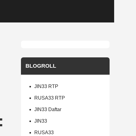
BLOGROLL
JIN33 RTP
RUSA33 RTP
JIN33 Daftar
:
JIN33
RUSA33