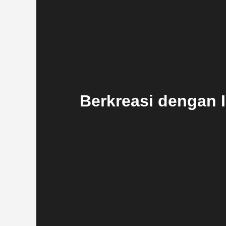
Berkreasi dengan I