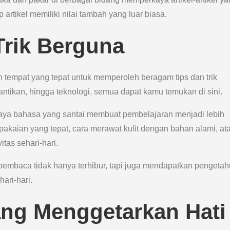
 artikel memiliki nilai tambah yang luar biasa.
 Trik Berguna
an tempat yang tepat untuk memperoleh beragam tips dan trik
cantikan, hingga teknologi, semua dapat kamu temukan di sini.
gaya bahasa yang santai membuat pembelajaran menjadi lebih
kaian yang tepat, cara merawat kulit dengan bahan alami, at
tas sehari-hari.
 pembaca tidak hanya terhibur, tapi juga mendapatkan pengeta
ari-hari.
yang Menggetarkan Hati