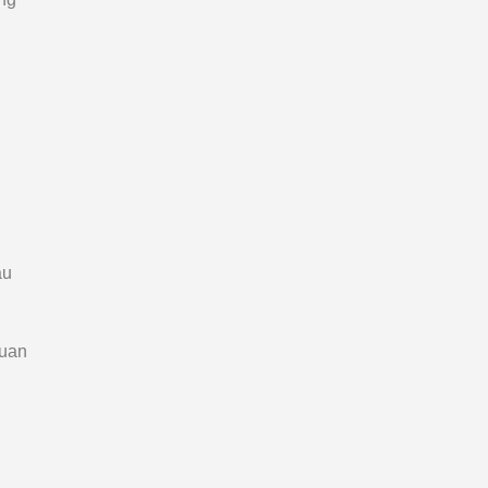
au
huan