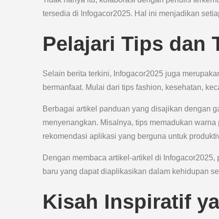
tersedia di Infogacor2025. Hal ini menjadikan setiap
Pelajari Tips dan
Selain berita terkini, Infogacor2025 juga merupak
bermanfaat. Mulai dari tips fashion, kesehatan, ke
Berbagai artikel panduan yang disajikan dengan 
menyenangkan. Misalnya, tips memadukan warna pa
rekomendasi aplikasi yang berguna untuk produktivi
Dengan membaca artikel-artikel di Infogacor2025,
baru yang dapat diaplikasikan dalam kehidupan seh
Kisah Inspiratif 