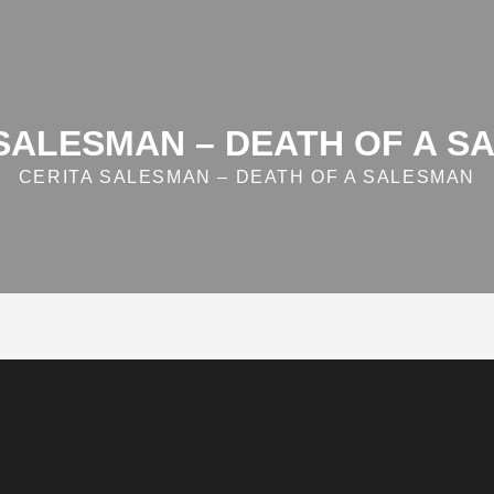
 SALESMAN – DEATH OF A S
CERITA SALESMAN – DEATH OF A SALESMAN