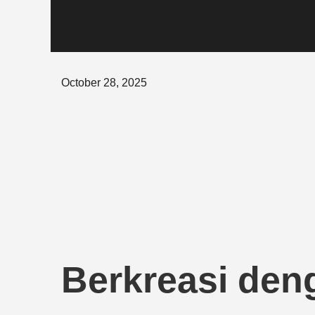
Posted
October 28, 2025
on
Berkreasi den