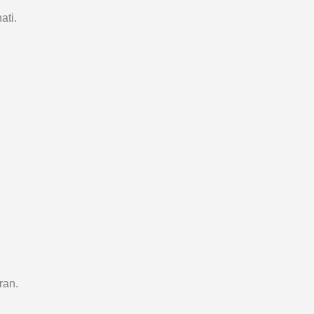
ati.
ran.