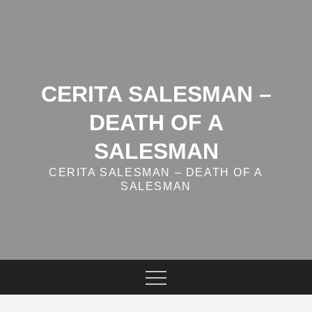
Skip
to
content
CERITA SALESMAN –
DEATH OF A
SALESMAN
CERITA SALESMAN – DEATH OF A
SALESMAN