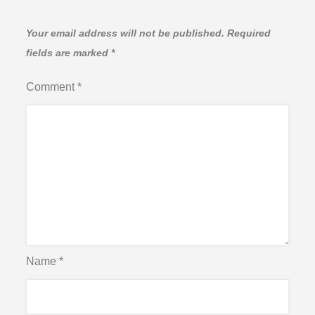
Your email address will not be published.
Required
fields are marked
*
Comment
*
Name
*