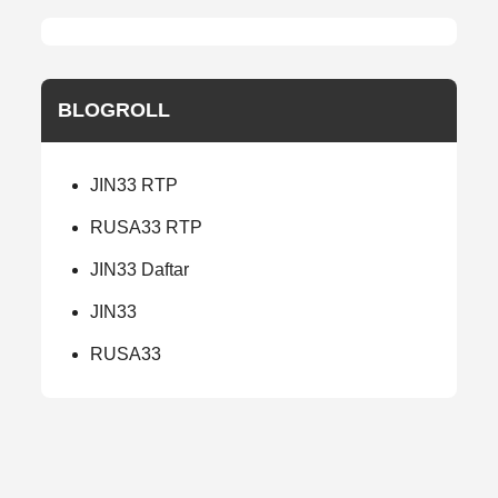
BLOGROLL
JIN33 RTP
RUSA33 RTP
JIN33 Daftar
JIN33
RUSA33