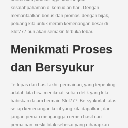
kesalahpahaman di kemudian hari. Dengan
memanfaatkan bonus dan promosi dengan bijak,
peluang kita untuk meraih kemenangan besar di
Slot777 pun akan semakin terbuka lebar.
Menikmati Proses
dan Bersyukur
Terlepas dari hasil akhir permainan, yang terpenting
adalah kita bisa menikmati setiap detik yang kita
habiskan dalam bermain Slot777. Bersyukurlah atas
setiap kemenangan kecil yang kita dapatkan, dan
jangan pernah menganggap remeh hasil dari
permainan meski tidak sebesar yang diharapkan.