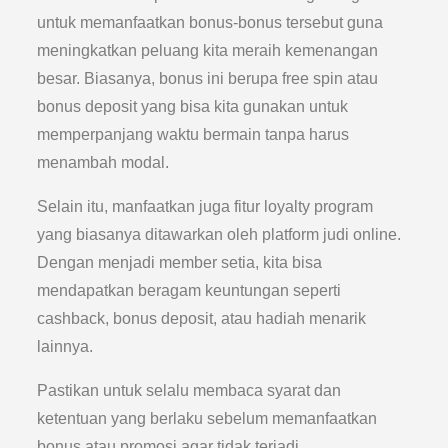
untuk memanfaatkan bonus-bonus tersebut guna
meningkatkan peluang kita meraih kemenangan
besar. Biasanya, bonus ini berupa free spin atau
bonus deposit yang bisa kita gunakan untuk
memperpanjang waktu bermain tanpa harus
menambah modal.
Selain itu, manfaatkan juga fitur loyalty program
yang biasanya ditawarkan oleh platform judi online.
Dengan menjadi member setia, kita bisa
mendapatkan beragam keuntungan seperti
cashback, bonus deposit, atau hadiah menarik
lainnya.
Pastikan untuk selalu membaca syarat dan
ketentuan yang berlaku sebelum memanfaatkan
bonus atau promosi agar tidak terjadi