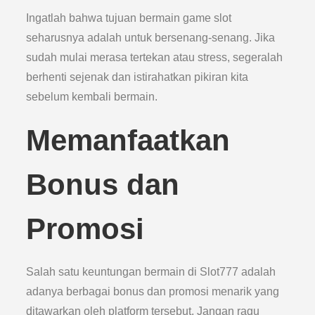
Ingatlah bahwa tujuan bermain game slot
seharusnya adalah untuk bersenang-senang. Jika
sudah mulai merasa tertekan atau stress, segeralah
berhenti sejenak dan istirahatkan pikiran kita
sebelum kembali bermain.
Memanfaatkan
Bonus dan
Promosi
Salah satu keuntungan bermain di Slot777 adalah
adanya berbagai bonus dan promosi menarik yang
ditawarkan oleh platform tersebut. Jangan ragu