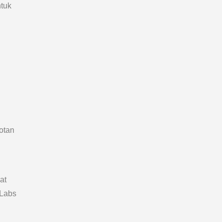
ntuk
otan
at
 Labs