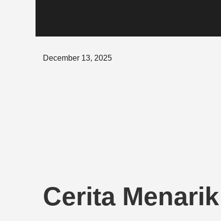
Posted
December 13, 2025
on
Cerita Menari