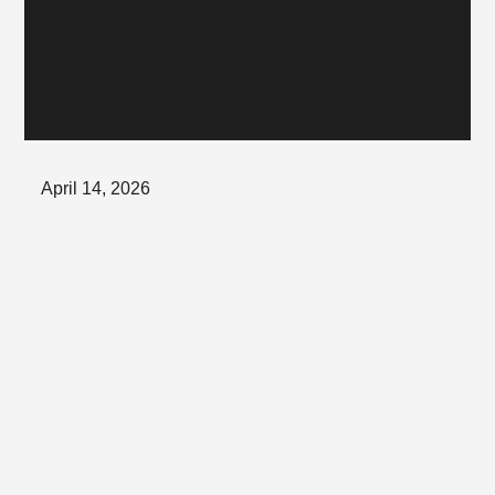
Posted
April 14, 2026
on