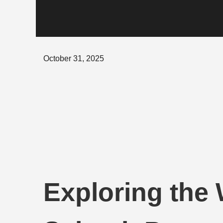
Posted
October 31, 2025
on
Exploring the 