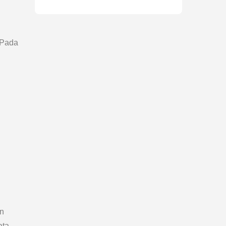
 Pada
an
ata