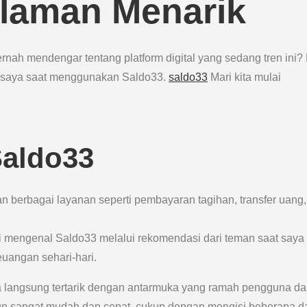
laman Menarik
nah mendengar tentang platform digital yang sedang tren ini?
ik saya saat menggunakan Saldo33.
saldo33
Mari kita mulai
Saldo33
n berbagai layanan seperti pembayaran tagihan, transfer uang,
li mengenal Saldo33 melalui rekomendasi dari teman saat saya
euangan sehari-hari.
a langsung tertarik dengan antarmuka yang ramah pengguna d
i pun sangat mudah dan cepat, cukup dengan mengisi beberapa d