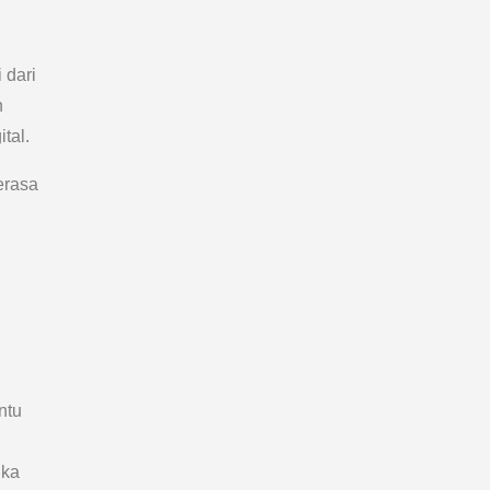
 dari
n
tal.
erasa
ntu
uka