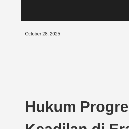
Posted
October 28, 2025
on
Hukum Progres