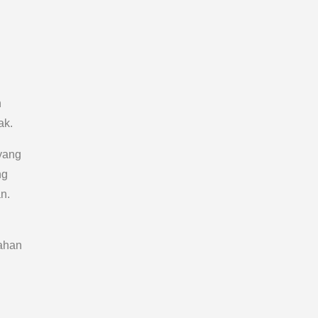
n
ak.
 yang
ng
n.
n
bahan