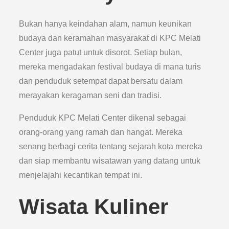
Bukan hanya keindahan alam, namun keunikan
budaya dan keramahan masyarakat di KPC Melati
Center juga patut untuk disorot. Setiap bulan,
mereka mengadakan festival budaya di mana turis
dan penduduk setempat dapat bersatu dalam
merayakan keragaman seni dan tradisi.
Penduduk KPC Melati Center dikenal sebagai
orang-orang yang ramah dan hangat. Mereka
senang berbagi cerita tentang sejarah kota mereka
dan siap membantu wisatawan yang datang untuk
menjelajahi kecantikan tempat ini.
Wisata Kuliner