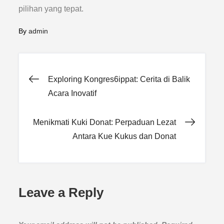
pilihan yang tepat.
By
admin
Post
Exploring Kongres6ippat: Cerita di Balik
Acara Inovatif
navigation
Menikmati Kuki Donat: Perpaduan Lezat
Antara Kue Kukus dan Donat
Leave a Reply