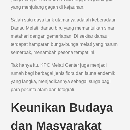
yang menjulang gagah di kejauhan.
Salah satu daya tarik utamanya adalah keberadaan
Danau Melati, danau biru yang memantulkan sinar
matahari dengan gemerlapan. Di sekitar danau,
terdapat hamparan bunga-bunga melati yang harum
semerbak, menambah pesona tempat ini.
Tak hanya itu, KPC Melati Center juga menjadi
rumah bagi berbagai jenis flora dan fauna endemik
yang langka, menjadikannya sebagai surga bagi
para pecinta alam dan fotografi.
Keunikan Budaya
dan Masyarakat