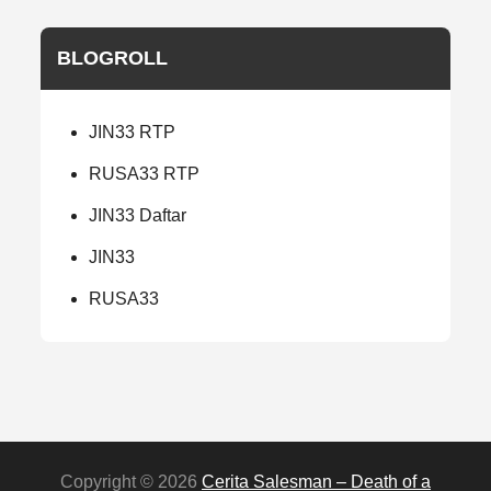
BLOGROLL
JIN33 RTP
RUSA33 RTP
JIN33 Daftar
JIN33
RUSA33
Copyright © 2026
Cerita Salesman – Death of a