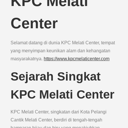
KPC Melati
Center
Selamat datang di dunia KPC Melati Center, tempat
yang menyimpan keunikan alam dan kehangatan
masyarakatnya.
https://www.kpcmelaticenter.com
Sejarah Singkat
KPC Melati Center
KPC Melati Center, singkatan dari Kota Pelangi
Cantik Melati Center, berdiri di tengah-tengah
hamparan hijau dan biru yang menakjubkan.