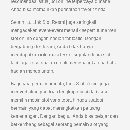
rekomendasi situs judi online terpercaya dimana
Anda bisa memainkan permainan favorit Anda.
Selain itu, Link Slot Resmi juga seringkali
mengadakan event-event menarik seperti turnamen
slot online dengan hadiah fantastis. Dengan
bergabung di situs ini, Anda tidak hanya
mendapatkan informasi terkini seputar dunia slot,
tapi juga kesempatan untuk memenangkan hadiah-
hadiah menggiurkan.
Bagi para pemain pemula, Link Slot Resmi juga
menyediakan panduan lengkap mulai dari cara
memilih mesin slot yang tepat hingga strategi
bermain yang dapat meningkatkan peluang
kemenangan. Dengan begitu, Anda bisa belajar dan
berkembang sebagai seorang pemain slot yang