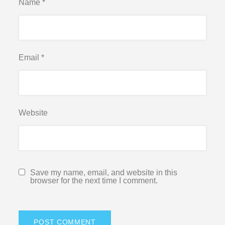
Name
*
Email
*
Website
Save my name, email, and website in this
browser for the next time I comment.