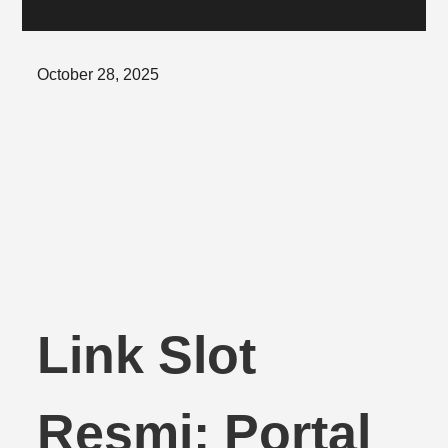
Posted
October 28, 2025
on
Link Slot
Resmi: Portal