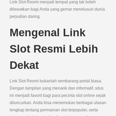
Link Slot Resmi menjadi tempat yang tak boleh
dilewatkan bagi Anda yang gemar menelusuri dunia
perjudian daring.
Mengenal Link
Slot Resmi Lebih
Dekat
Link Slot Resmi bukanlah sembarang portal biasa.
Dengan tampilan yang menarik dan informatif, situs
ini menjadi favorit bagi para pecinta slot online sejak
diluncurkan. Anda bisa menemukan berbagai ulasan
lengkap tentang permainan slot terpopuler, serta