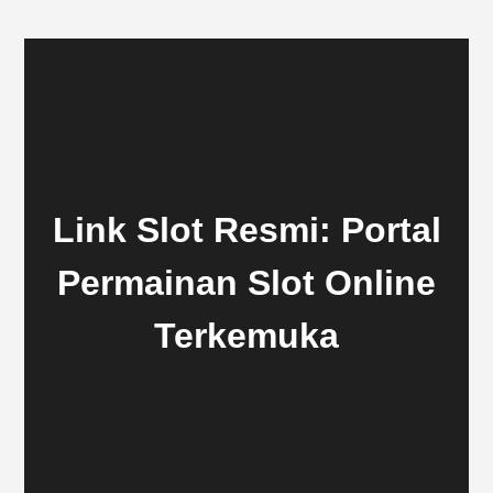
Link Slot Resmi: Portal
Permainan Slot Online
Terkemuka