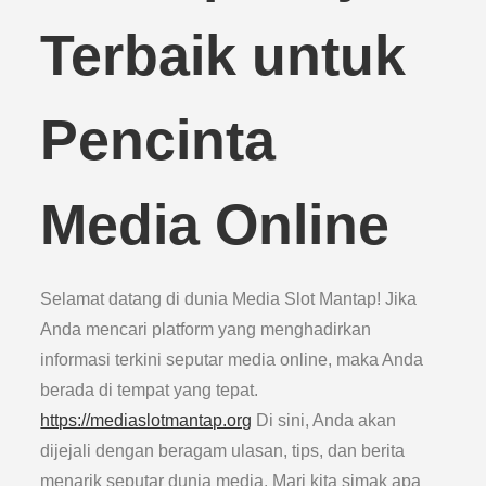
Terbaik untuk
Pencinta
Media Online
Selamat datang di dunia Media Slot Mantap! Jika
Anda mencari platform yang menghadirkan
informasi terkini seputar media online, maka Anda
berada di tempat yang tepat.
https://mediaslotmantap.org
Di sini, Anda akan
dijejali dengan beragam ulasan, tips, dan berita
menarik seputar dunia media. Mari kita simak apa