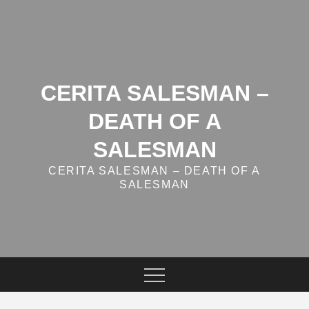
Skip
to
content
CERITA SALESMAN –
DEATH OF A
SALESMAN
CERITA SALESMAN – DEATH OF A
SALESMAN