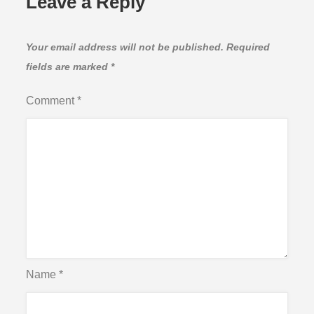
Leave a Reply
Your email address will not be published.
Required
fields are marked
*
Comment
*
Name
*