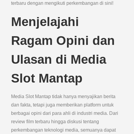
terbaru dengan mengikuti perkembangan di sini!
Menjelajahi
Ragam Opini dan
Ulasan di Media
Slot Mantap
Media Slot Mantap tidak hanya menyajikan berita
dan fakta, tetapi juga memberikan platform untuk
berbagai opini dari para ahli di industri media. Dari
review film terbaru hingga diskusi tentang
perkembangan teknologi media, semuanya dapat