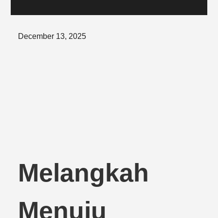
Posted
December 13, 2025
on
Melangkah
Menuju