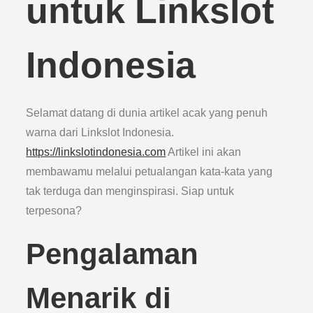
untuk Linkslot
Indonesia
Selamat datang di dunia artikel acak yang penuh
warna dari Linkslot Indonesia.
https://linkslotindonesia.com
Artikel ini akan
membawamu melalui petualangan kata-kata yang
tak terduga dan menginspirasi. Siap untuk
terpesona?
Pengalaman
Menarik di