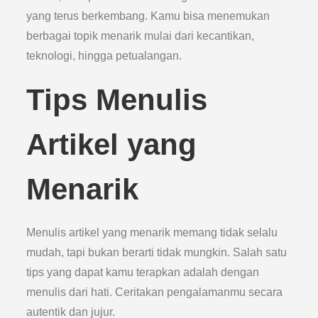
yang terus berkembang. Kamu bisa menemukan
berbagai topik menarik mulai dari kecantikan,
teknologi, hingga petualangan.
Tips Menulis
Artikel yang
Menarik
Menulis artikel yang menarik memang tidak selalu
mudah, tapi bukan berarti tidak mungkin. Salah satu
tips yang dapat kamu terapkan adalah dengan
menulis dari hati. Ceritakan pengalamanmu secara
autentik dan jujur.