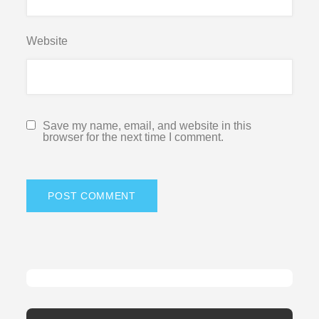
Website
Save my name, email, and website in this
browser for the next time I comment.