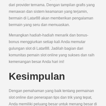
dari provider ternama. Dengan tampilan grafis yang
menawan dan sistem keamanan yang terjamin,
bermain di Latar88 akan memberikan pengalaman
bermain yang seru dan memuaskan.
Menangkan hadiah-hadiah menarik dan bonus-
bonus menggiurkan setiap kali Anda memutar
gulungan slot di Latar88. Jadilah bagian dari
komunitas pemain slot online yang sukses dan raih
kemenangan besar Anda hari ini!
Kesimpulan
Dengan pemahaman yang baik tentang permainan
slot online dan penerapan tips dan trik yang tepat,
Anda memiliki peluang besar untuk menang besar di