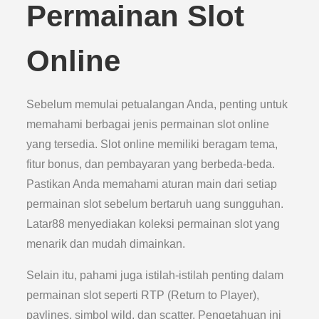
Permainan Slot
Online
Sebelum memulai petualangan Anda, penting untuk
memahami berbagai jenis permainan slot online
yang tersedia. Slot online memiliki beragam tema,
fitur bonus, dan pembayaran yang berbeda-beda.
Pastikan Anda memahami aturan main dari setiap
permainan slot sebelum bertaruh uang sungguhan.
Latar88 menyediakan koleksi permainan slot yang
menarik dan mudah dimainkan.
Selain itu, pahami juga istilah-istilah penting dalam
permainan slot seperti RTP (Return to Player),
paylines, simbol wild, dan scatter. Pengetahuan ini