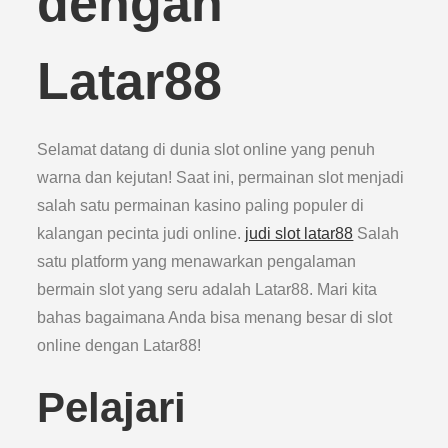
dengan
Latar88
Selamat datang di dunia slot online yang penuh
warna dan kejutan! Saat ini, permainan slot menjadi
salah satu permainan kasino paling populer di
kalangan pecinta judi online.
judi slot latar88
Salah
satu platform yang menawarkan pengalaman
bermain slot yang seru adalah Latar88. Mari kita
bahas bagaimana Anda bisa menang besar di slot
online dengan Latar88!
Pelajari