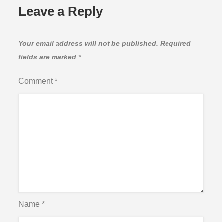
Leave a Reply
Your email address will not be published.
Required
fields are marked
*
Comment
*
Name
*