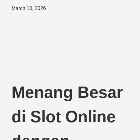
Posted
March 10, 2026
on
Menang Besar
di Slot Online