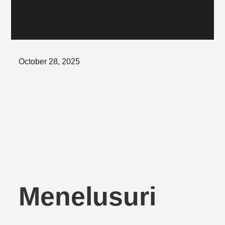
Posted
October 28, 2025
on
Menelusuri