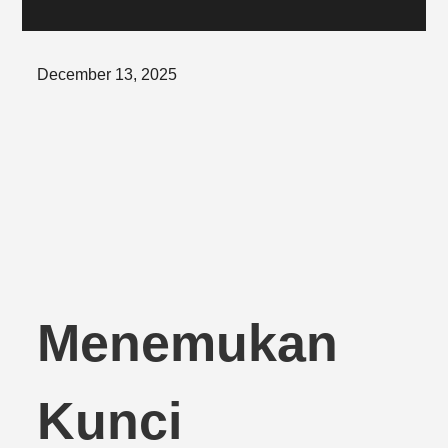
Posted
December 13, 2025
on
Menemukan
Kunci