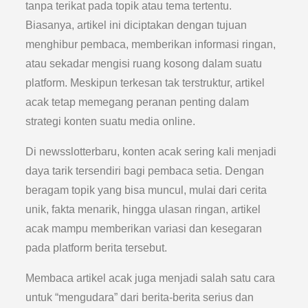
tanpa terikat pada topik atau tema tertentu.
Biasanya, artikel ini diciptakan dengan tujuan
menghibur pembaca, memberikan informasi ringan,
atau sekadar mengisi ruang kosong dalam suatu
platform. Meskipun terkesan tak terstruktur, artikel
acak tetap memegang peranan penting dalam
strategi konten suatu media online.
Di newsslotterbaru, konten acak sering kali menjadi
daya tarik tersendiri bagi pembaca setia. Dengan
beragam topik yang bisa muncul, mulai dari cerita
unik, fakta menarik, hingga ulasan ringan, artikel
acak mampu memberikan variasi dan kesegaran
pada platform berita tersebut.
Membaca artikel acak juga menjadi salah satu cara
untuk “mengudara” dari berita-berita serius dan