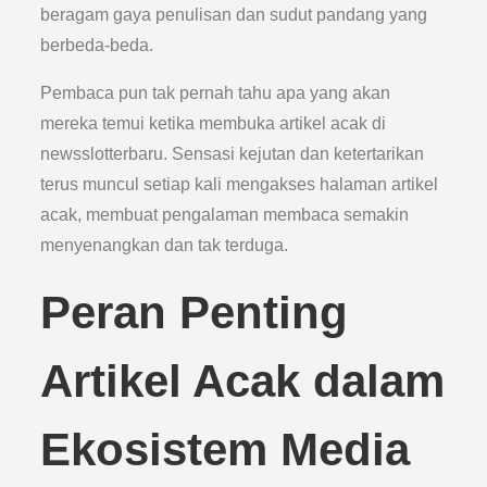
beragam gaya penulisan dan sudut pandang yang
berbeda-beda.
Pembaca pun tak pernah tahu apa yang akan
mereka temui ketika membuka artikel acak di
newsslotterbaru. Sensasi kejutan dan ketertarikan
terus muncul setiap kali mengakses halaman artikel
acak, membuat pengalaman membaca semakin
menyenangkan dan tak terduga.
Peran Penting
Artikel Acak dalam
Ekosistem Media