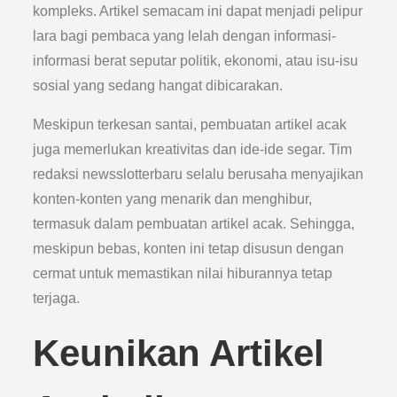
kompleks. Artikel semacam ini dapat menjadi pelipur
lara bagi pembaca yang lelah dengan informasi-
informasi berat seputar politik, ekonomi, atau isu-isu
sosial yang sedang hangat dibicarakan.
Meskipun terkesan santai, pembuatan artikel acak
juga memerlukan kreativitas dan ide-ide segar. Tim
redaksi newsslotterbaru selalu berusaha menyajikan
konten-konten yang menarik dan menghibur,
termasuk dalam pembuatan artikel acak. Sehingga,
meskipun bebas, konten ini tetap disusun dengan
cermat untuk memastikan nilai hiburannya tetap
terjaga.
Keunikan Artikel