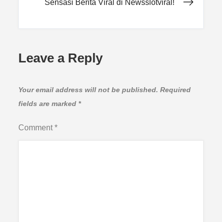
Sensasi Berita Viral di Newsslotviral!
Leave a Reply
Your email address will not be published.
Required
fields are marked
*
Comment
*