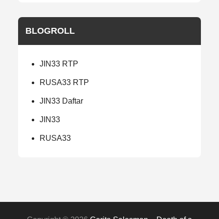
BLOGROLL
JIN33 RTP
RUSA33 RTP
JIN33 Daftar
JIN33
RUSA33