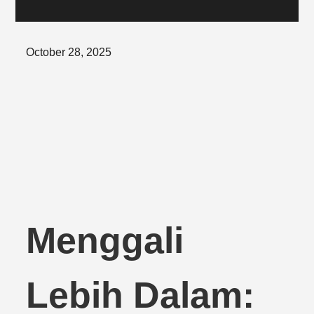
Posted
October 28, 2025
on
Menggali
Lebih Dalam: