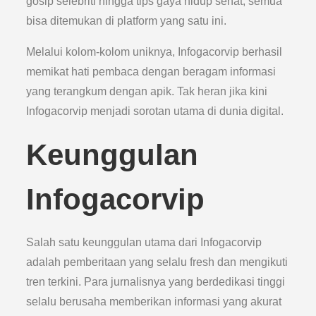
gosip selebriti hingga tips gaya hidup sehat, semua
bisa ditemukan di platform yang satu ini.
Melalui kolom-kolom uniknya, Infogacorvip berhasil
memikat hati pembaca dengan beragam informasi
yang terangkum dengan apik. Tak heran jika kini
Infogacorvip menjadi sorotan utama di dunia digital.
Keunggulan
Infogacorvip
Salah satu keunggulan utama dari Infogacorvip
adalah pemberitaan yang selalu fresh dan mengikuti
tren terkini. Para jurnalisnya yang berdedikasi tinggi
selalu berusaha memberikan informasi yang akurat