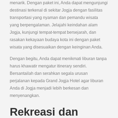
menarik. Dengan paket ini, Anda dapat mengunjungi
destinasi terkenal di sekitar Jogja dengan fasilitas
transportasi yang nyaman dan pemandu wisata
yang berpengalaman. Jelajahi keindahan alam
Jogja, kunjungi tempat-tempat bersejarah, dan
rasakan kekayaan budaya kota ini dengan paket
wisata yang disesuaikan dengan keinginan Anda.
Dengan begitu, Anda dapat menikmati liburan tanpa
harus khawatir mengatur itinerary sendiri.
Bersantailah dan serahkan segala urusan
perjalanan kepada Grand Jogja Hotel agar liburan
Anda di Jogja menjadi lebih berkesan dan
menyenangkan.
Rekreasi dan