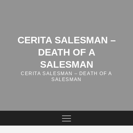
Skip
to
content
CERITA SALESMAN –
DEATH OF A
SALESMAN
CERITA SALESMAN – DEATH OF A
SALESMAN