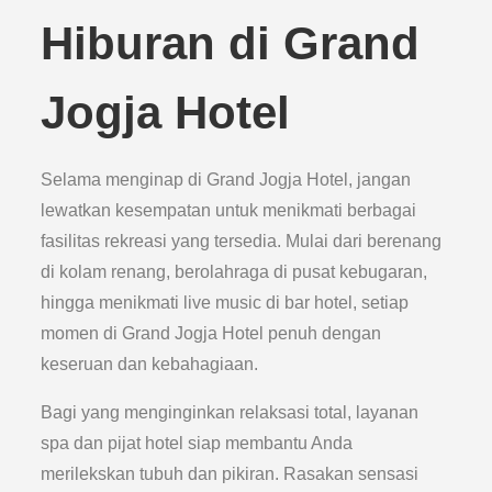
Hiburan di Grand
Jogja Hotel
Selama menginap di Grand Jogja Hotel, jangan
lewatkan kesempatan untuk menikmati berbagai
fasilitas rekreasi yang tersedia. Mulai dari berenang
di kolam renang, berolahraga di pusat kebugaran,
hingga menikmati live music di bar hotel, setiap
momen di Grand Jogja Hotel penuh dengan
keseruan dan kebahagiaan.
Bagi yang menginginkan relaksasi total, layanan
spa dan pijat hotel siap membantu Anda
merilekskan tubuh dan pikiran. Rasakan sensasi