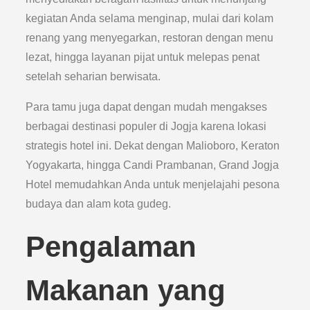
kegiatan Anda selama menginap, mulai dari kolam
renang yang menyegarkan, restoran dengan menu
lezat, hingga layanan pijat untuk melepas penat
setelah seharian berwisata.
Para tamu juga dapat dengan mudah mengakses
berbagai destinasi populer di Jogja karena lokasi
strategis hotel ini. Dekat dengan Malioboro, Keraton
Yogyakarta, hingga Candi Prambanan, Grand Jogja
Hotel memudahkan Anda untuk menjelajahi pesona
budaya dan alam kota gudeg.
Pengalaman
Makanan yang