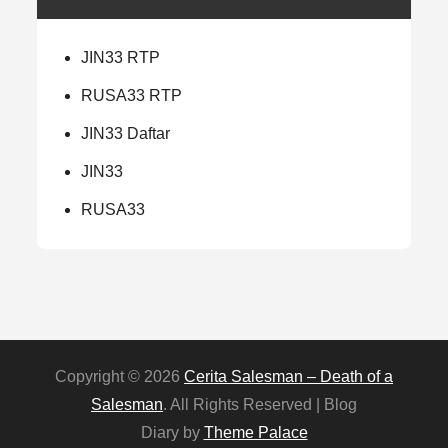
JIN33 RTP
RUSA33 RTP
JIN33 Daftar
JIN33
RUSA33
Copyright © 2026
Cerita Salesman – Death of a
Salesman
. All Rights Reserved | Blog
Diary by
Theme Palace