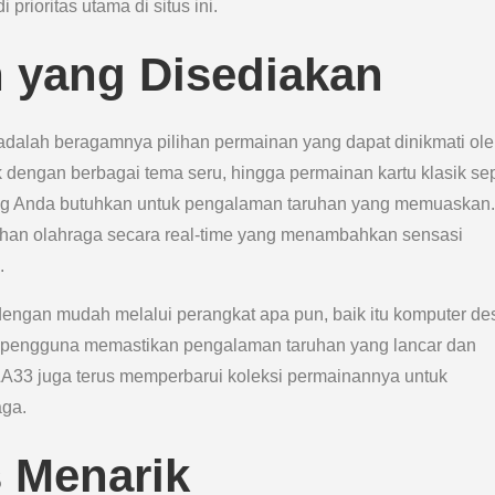
ioritas utama di situs ini.
n yang Disediakan
adalah beragamnya pilihan permainan yang dapat dinikmati ol
k dengan berbagai tema seru, hingga permainan kartu klasik sep
ang Anda butuhkan untuk pengalaman taruhan yang memuaskan.
aruhan olahraga secara real-time yang menambahkan sensasi
.
ngan mudah melalui perangkat apa pun, baik itu komputer de
 pengguna memastikan pengalaman taruhan yang lancar dan
A33 juga terus memperbarui koleksi permainannya untuk
aga.
 Menarik