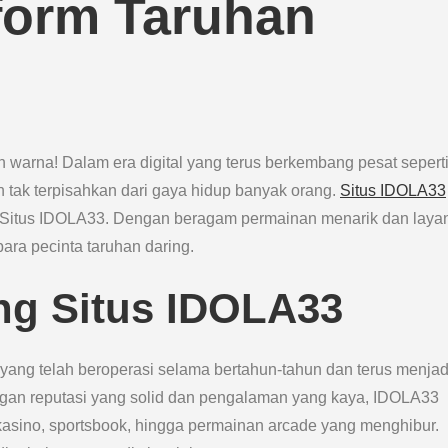
form Taruhan
 warna! Dalam era digital yang terus berkembang pesat sepert
an tak terpisahkan dari gaya hidup banyak orang.
Situs IDOLA33
lah Situs IDOLA33. Dengan beragam permainan menarik dan laya
ara pecinta taruhan daring.
ng Situs IDOLA33
yang telah beroperasi selama bertahun-tahun dan terus menjad
engan reputasi yang solid dan pengalaman yang kaya, IDOLA33
kasino, sportsbook, hingga permainan arcade yang menghibur.