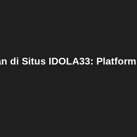
n di Situs IDOLA33: Platform