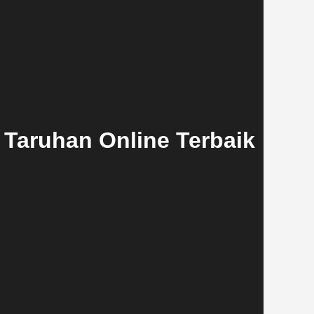
 Taruhan Online Terbaik