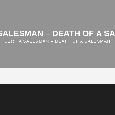
 SALESMAN – DEATH OF A S
CERITA SALESMAN – DEATH OF A SALESMAN