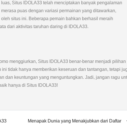
al luas, Situs IDOLA33 telah menciptakan banyak pengalaman
 merasa puas dengan variasi permainan yang ditawarkan,
oleh situs ini. Beberapa pemain bahkan berhasil meraih
 dari aktivitas taruhan daring di IDOLA33.
omo menggiurkan, Situs IDOLA33 benar-benar menjadi pilihan
m ini tidak hanya memberikan keseruan dan tantangan, tetapi ju
 dan keuntungan yang menguntungkan. Jadi, jangan ragu un
baik hanya di Situs IDOLA33!
SA33
Menapak Dunia yang Menakjubkan dari Daftar