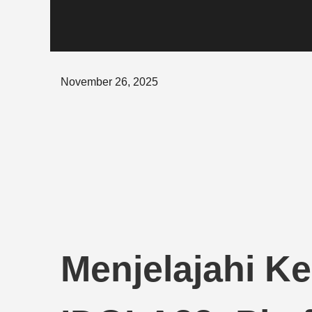
Posted
November 26, 2025
on
Menjelajahi Ke