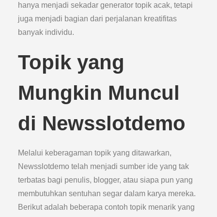
hanya menjadi sekadar generator topik acak, tetapi
juga menjadi bagian dari perjalanan kreatifitas
banyak individu.
Topik yang
Mungkin Muncul
di Newsslotdemo
Melalui keberagaman topik yang ditawarkan,
Newsslotdemo telah menjadi sumber ide yang tak
terbatas bagi penulis, blogger, atau siapa pun yang
membutuhkan sentuhan segar dalam karya mereka.
Berikut adalah beberapa contoh topik menarik yang