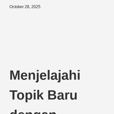
Posted
October 28, 2025
on
Menjelajahi
Topik Baru