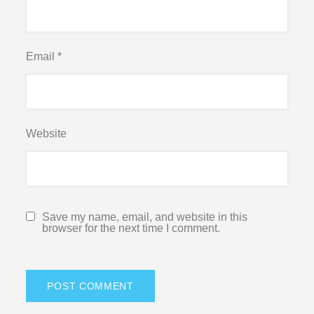
Email
*
Website
Save my name, email, and website in this
browser for the next time I comment.