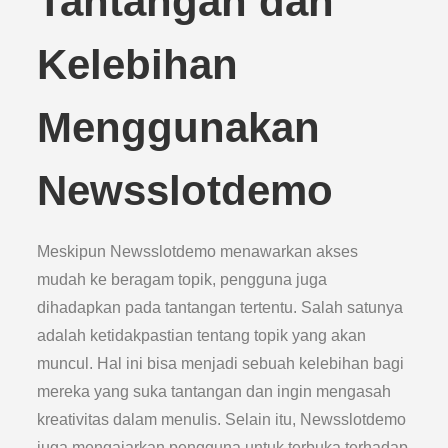
Tantangan dan
Kelebihan
Menggunakan
Newsslotdemo
Meskipun Newsslotdemo menawarkan akses
mudah ke beragam topik, pengguna juga
dihadapkan pada tantangan tertentu. Salah satunya
adalah ketidakpastian tentang topik yang akan
muncul. Hal ini bisa menjadi sebuah kelebihan bagi
mereka yang suka tantangan dan ingin mengasah
kreativitas dalam menulis. Selain itu, Newsslotdemo
juga mengajarkan pengguna untuk terbuka terhadap