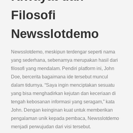
Filosofi
Newsslotdemo
Newsslotdemo, meskipun terdengar seperti nama
yang sederhana, sebenarnya merupakan hasil dari
filosofi yang mendalam. Pendiri platform ini, John
Doe, bercerita bagaimana ide tersebut muncul
dalam tidurnya. “Saya ingin menciptakan sesuatu
yang bisa menghadirkan kejutan dan keceriaan di
tengah kebosanan informasi yang seragam,” kata
John. Dengan keinginan kuat untuk memberikan
pengalaman unik kepada pembaca, Newsslotdemo
menjadi perwujudan dari visi tersebut.