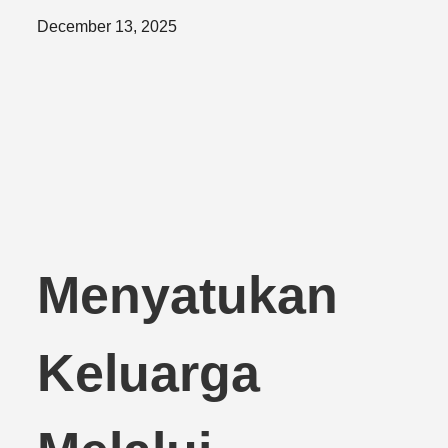
Posted
December 13, 2025
on
Menyatukan
Keluarga