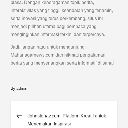
biasa. Dengan keberagaman topik berita,
interaktivitas yang tinggi, keandalan yang terjamin,
serta inovasi yang terus berkembang, situs ini
menjadi pilihan utama bagi pembaca yang
menginginkan informasi terkini dan terpercaya.
Jadi, jangan ragu untuk mengunjungi
Mahanagarnews.com dan nikmati pengalaman
berita yang menyenangkan serta informatif di sana!
By
admin
Post
Johnstonav.com: Platform Kreatif untuk
Menemukan Inspirasi