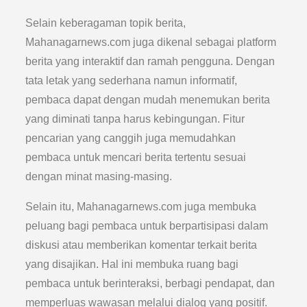
Selain keberagaman topik berita,
Mahanagarnews.com juga dikenal sebagai platform
berita yang interaktif dan ramah pengguna. Dengan
tata letak yang sederhana namun informatif,
pembaca dapat dengan mudah menemukan berita
yang diminati tanpa harus kebingungan. Fitur
pencarian yang canggih juga memudahkan
pembaca untuk mencari berita tertentu sesuai
dengan minat masing-masing.
Selain itu, Mahanagarnews.com juga membuka
peluang bagi pembaca untuk berpartisipasi dalam
diskusi atau memberikan komentar terkait berita
yang disajikan. Hal ini membuka ruang bagi
pembaca untuk berinteraksi, berbagi pendapat, dan
memperluas wawasan melalui dialog yang positif.