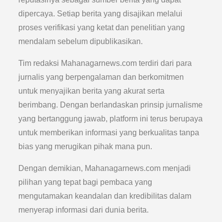
dipercaya. Setiap berita yang disajikan melalui
proses verifikasi yang ketat dan penelitian yang
mendalam sebelum dipublikasikan.
Tim redaksi Mahanagarnews.com terdiri dari para
jurnalis yang berpengalaman dan berkomitmen
untuk menyajikan berita yang akurat serta
berimbang. Dengan berlandaskan prinsip jurnalisme
yang bertanggung jawab, platform ini terus berupaya
untuk memberikan informasi yang berkualitas tanpa
bias yang merugikan pihak mana pun.
Dengan demikian, Mahanagarnews.com menjadi
pilihan yang tepat bagi pembaca yang
mengutamakan keandalan dan kredibilitas dalam
menyerap informasi dari dunia berita.