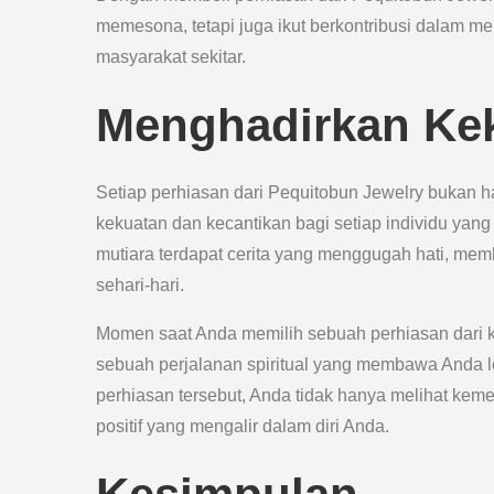
memesona, tetapi juga ikut berkontribusi dalam m
masyarakat sekitar.
Menghadirkan Kek
Setiap perhiasan dari Pequitobun Jewelry bukan 
kekuatan dan kecantikan bagi setiap individu yang
mutiara terdapat cerita yang menggugah hati, me
sehari-hari.
Momen saat Anda memilih sebuah perhiasan dari k
sebuah perjalanan spiritual yang membawa Anda l
perhiasan tersebut, Anda tidak hanya melihat kem
positif yang mengalir dalam diri Anda.