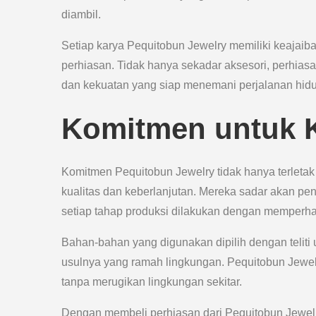
diambil.
Setiap karya Pequitobun Jewelry memiliki keaja
perhiasan. Tidak hanya sekadar aksesori, perhias
dan kekuatan yang siap menemani perjalanan hidup
Komitmen untuk K
Komitmen Pequitobun Jewelry tidak hanya terletak 
kualitas dan keberlanjutan. Mereka sadar akan pe
setiap tahap produksi dilakukan dengan memperhat
Bahan-bahan yang digunakan dipilih dengan teliti 
usulnya yang ramah lingkungan. Pequitobun Jewelr
tanpa merugikan lingkungan sekitar.
Dengan membeli perhiasan dari Pequitobun Jewelr