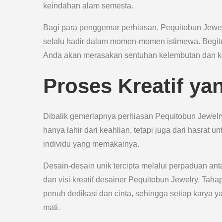
keindahan alam semesta.
Bagi para penggemar perhiasan, Pequitobun Jewel
selalu hadir dalam momen-momen istimewa. Begitu
Anda akan merasakan sentuhan kelembutan dan kei
Proses Kreatif y
Dibalik gemerlapnya perhiasan Pequitobun Jewelry
hanya lahir dari keahlian, tetapi juga dari hasra
individu yang memakainya.
Desain-desain unik tercipta melalui perpaduan an
dan visi kreatif desainer Pequitobun Jewelry. T
penuh dedikasi dan cinta, sehingga setiap karya y
mati.