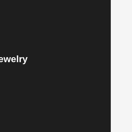
ewelry