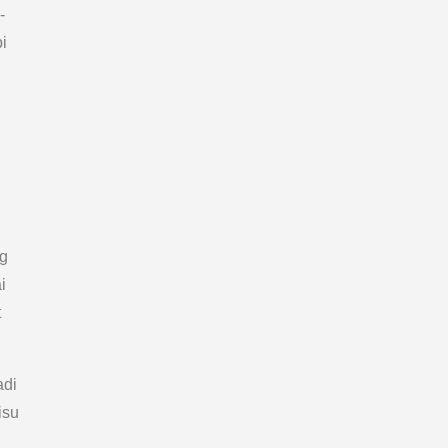
-
i
ng
i
t
adi
isu
g