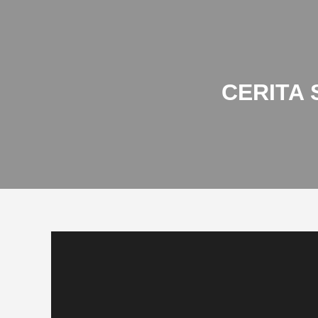
Skip
to
content
CERITA