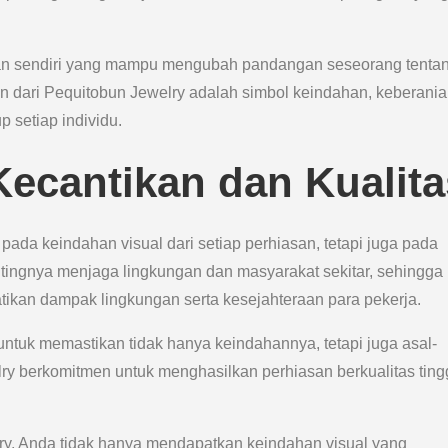
iban sendiri yang mampu mengubah pandangan seseorang tenta
an dari Pequitobun Jewelry adalah simbol keindahan, keberania
 setiap individu.
ecantikan dan Kualita
pada keindahan visual dari setiap perhiasan, tetapi juga pada
ntingnya menjaga lingkungan dan masyarakat sekitar, sehingga
ikan dampak lingkungan serta kesejahteraan para pekerja.
untuk memastikan tidak hanya keindahannya, tetapi juga asal-
y berkomitmen untuk menghasilkan perhiasan berkualitas ting
y, Anda tidak hanya mendapatkan keindahan visual yang