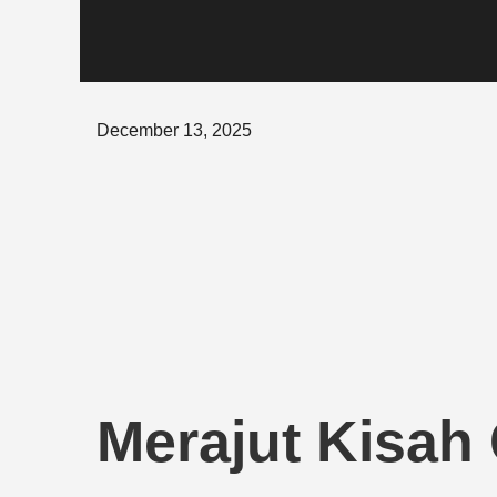
Posted
December 13, 2025
on
Merajut Kisah