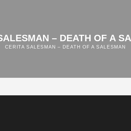
 SALESMAN – DEATH OF A S
CERITA SALESMAN – DEATH OF A SALESMAN