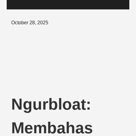
Posted
October 28, 2025
on
Ngurbloat:
Membahas