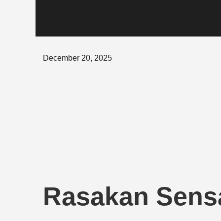
Posted
December 20, 2025
on
Rasakan Sensa