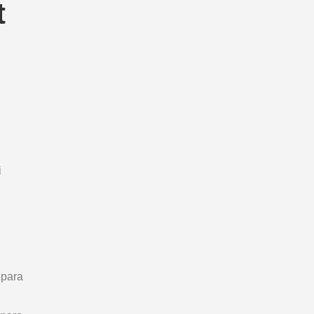
t
i
 para