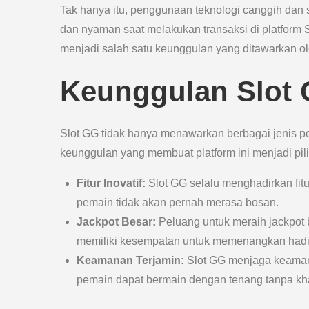
Tak hanya itu, penggunaan teknologi canggih da
dan nyaman saat melakukan transaksi di platform 
menjadi salah satu keunggulan yang ditawarkan o
Keunggulan Slot
Slot GG tidak hanya menawarkan berbagai jenis p
keunggulan yang membuat platform ini menjadi pil
Fitur Inovatif:
Slot GG selalu menghadirkan fitur
pemain tidak akan pernah merasa bosan.
Jackpot Besar:
Peluang untuk meraih jackpot b
memiliki kesempatan untuk memenangkan hadia
Keamanan Terjamin:
Slot GG menjaga keamana
pemain dapat bermain dengan tenang tanpa kha