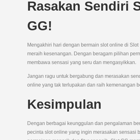
Rasakan Sendiri S
GG!
Mengakhiri hari dengan bermain slot online di Slot
meraih kesenangan. Dengan beragam pilihan perm
membawa sensasi yang seru dan mengasyikkan.
Jangan ragu untuk bergabung dan merasakan sendi
online yang tak terlupakan dan raih kemenangan 
Kesimpulan
Dengan berbagai keunggulan dan pengalaman berm
pecinta slot online yang ingin merasakan sensasi