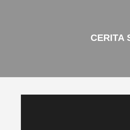
Skip
to
content
CERITA