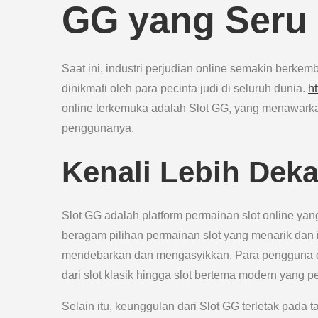
GG yang Seru
Saat ini, industri perjudian online semakin berke
dinikmati oleh para pecinta judi di seluruh dunia.
h
online terkemuka adalah Slot GG, yang menawark
penggunanya.
Kenali Lebih Deka
Slot GG adalah platform permainan slot online yan
beragam pilihan permainan slot yang menarik da
mendebarkan dan mengasyikkan. Para pengguna da
dari slot klasik hingga slot bertema modern yang p
Selain itu, keunggulan dari Slot GG terletak pad