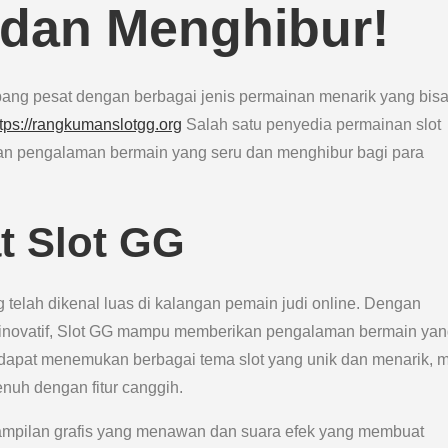
 dan Menghibur!
mbang pesat dengan berbagai jenis permainan menarik yang bis
ttps://rangkumanslotgg.org
Salah satu penyedia permainan slot
an pengalaman bermain yang seru dan menghibur bagi para
t Slot GG
g telah dikenal luas di kalangan pemain judi online. Dengan
n inovatif, Slot GG mampu memberikan pengalaman bermain ya
pat menemukan berbagai tema slot yang unik dan menarik, m
enuh dengan fitur canggih.
a tampilan grafis yang menawan dan suara efek yang membuat