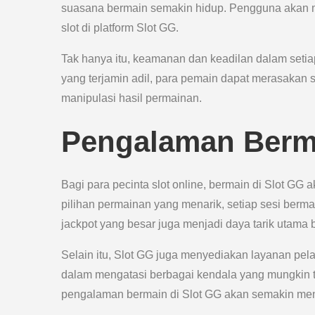
suasana bermain semakin hidup. Pengguna akan m
slot di platform Slot GG.
Tak hanya itu, keamanan dan keadilan dalam setia
yang terjamin adil, para pemain dapat merasakan 
manipulasi hasil permainan.
Pengalaman Berma
Bagi para pecinta slot online, bermain di Slot 
pilihan permainan yang menarik, setiap sesi berm
jackpot yang besar juga menjadi daya tarik utama
Selain itu, Slot GG juga menyediakan layanan pe
dalam mengatasi berbagai kendala yang mungkin t
pengalaman bermain di Slot GG akan semakin me