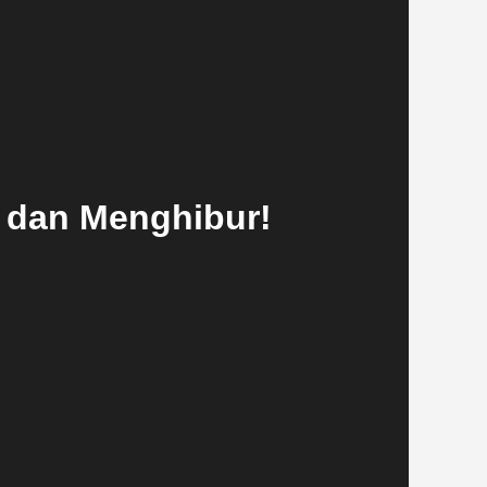
 dan Menghibur!