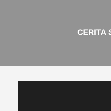
Skip
to
content
CERITA