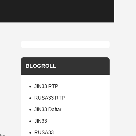
BLOGROLL
JIN33 RTP
RUSA33 RTP
JIN33 Daftar
JIN33
RUSA33