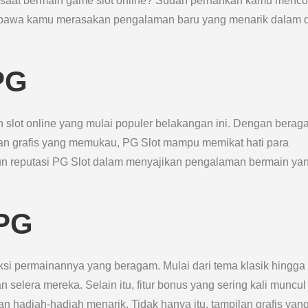
 saat bermain game slot online? Sudah pernahkah kamu menc
membawa kamu merasakan pengalaman baru yang menarik dalam 
PG
 slot online yang mulai populer belakangan ini. Dengan berag
lan grafis yang memukau, PG Slot mampu memikat hati para
amun reputasi PG Slot dalam menyajikan pengalaman bermain ya
 PG
ksi permainannya yang beragam. Mulai dari tema klasik hingga
elera mereka. Selain itu, fitur bonus yang sering kali muncul
adiah-hadiah menarik. Tidak hanya itu, tampilan grafis yan