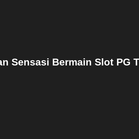
n Sensasi Bermain Slot PG T