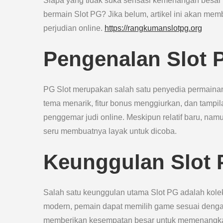
Siapa yang tidak suka sensasi kemenangan besar
bermain Slot PG? Jika belum, artikel ini akan 
perjudian online.
https://rangkumanslotpg.org
Pengenalan Slot 
PG Slot merupakan salah satu penyedia permainan
tema menarik, fitur bonus menggiurkan, dan tampi
penggemar judi online. Meskipun relatif baru, n
seru membuatnya layak untuk dicoba.
Keunggulan Slot
Salah satu keunggulan utama Slot PG adalah kole
modern, pemain dapat memilih game sesuai dengan s
memberikan kesempatan besar untuk memenangkan h