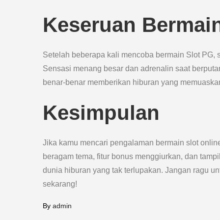
Keseruan Bermain
Setelah beberapa kali mencoba bermain Slot PG, 
Sensasi menang besar dan adrenalin saat berputar-
benar-benar memberikan hiburan yang memuaskan b
Kesimpulan
Jika kamu mencari pengalaman bermain slot online
beragam tema, fitur bonus menggiurkan, dan tam
dunia hiburan yang tak terlupakan. Jangan ragu 
sekarang!
By
admin