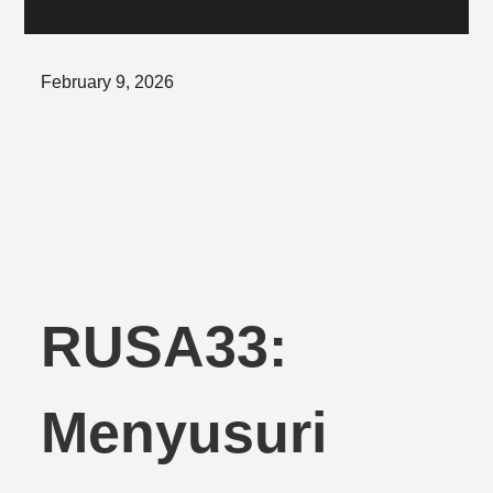
Posted
February 9, 2026
on
RUSA33:
Menyusuri