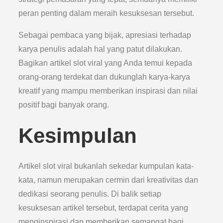
peran penting dalam meraih kesuksesan tersebut.
Sebagai pembaca yang bijak, apresiasi terhadap
karya penulis adalah hal yang patut dilakukan.
Bagikan artikel slot viral yang Anda temui kepada
orang-orang terdekat dan dukunglah karya-karya
kreatif yang mampu memberikan inspirasi dan nilai
positif bagi banyak orang.
Kesimpulan
Artikel slot viral bukanlah sekedar kumpulan kata-
kata, namun merupakan cermin dari kreativitas dan
dedikasi seorang penulis. Di balik setiap
kesuksesan artikel tersebut, terdapat cerita yang
menginspirasi dan memberikan semangat bagi