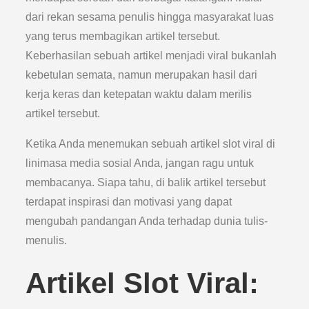
dari rekan sesama penulis hingga masyarakat luas
yang terus membagikan artikel tersebut.
Keberhasilan sebuah artikel menjadi viral bukanlah
kebetulan semata, namun merupakan hasil dari
kerja keras dan ketepatan waktu dalam merilis
artikel tersebut.
Ketika Anda menemukan sebuah artikel slot viral di
linimasa media sosial Anda, jangan ragu untuk
membacanya. Siapa tahu, di balik artikel tersebut
terdapat inspirasi dan motivasi yang dapat
mengubah pandangan Anda terhadap dunia tulis-
menulis.
Artikel Slot Viral: