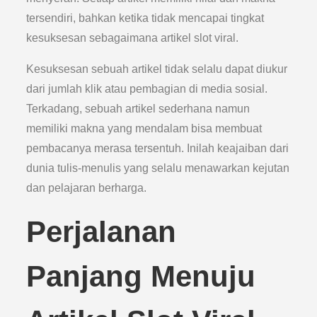
tersendiri, bahkan ketika tidak mencapai tingkat
kesuksesan sebagaimana artikel slot viral.
Kesuksesan sebuah artikel tidak selalu dapat diukur
dari jumlah klik atau pembagian di media sosial.
Terkadang, sebuah artikel sederhana namun
memiliki makna yang mendalam bisa membuat
pembacanya merasa tersentuh. Inilah keajaiban dari
dunia tulis-menulis yang selalu menawarkan kejutan
dan pelajaran berharga.
Perjalanan
Panjang Menuju