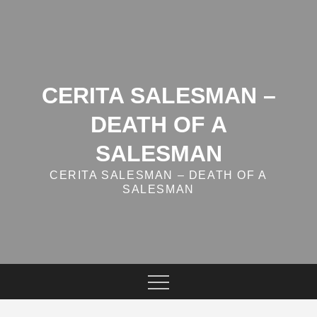
Skip
to
content
CERITA SALESMAN –
DEATH OF A
SALESMAN
CERITA SALESMAN – DEATH OF A
SALESMAN