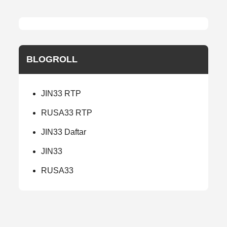
BLOGROLL
JIN33 RTP
RUSA33 RTP
JIN33 Daftar
JIN33
RUSA33