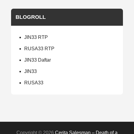
BLOGROLL
JIN33 RTP
RUSA33 RTP
JIN33 Daftar
JIN33
RUSA33
Copyright © 2026
Cerita Salesman – Death of a