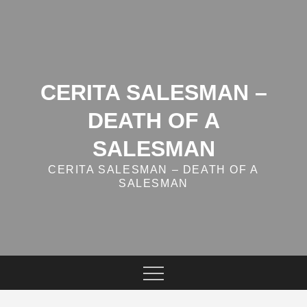
Skip
to
content
CERITA SALESMAN –
DEATH OF A
SALESMAN
CERITA SALESMAN – DEATH OF A
SALESMAN