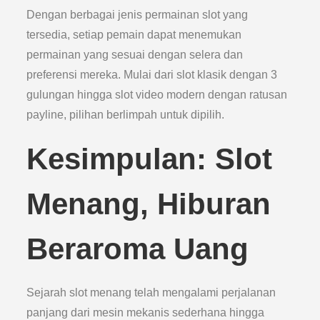
Dengan berbagai jenis permainan slot yang
tersedia, setiap pemain dapat menemukan
permainan yang sesuai dengan selera dan
preferensi mereka. Mulai dari slot klasik dengan 3
gulungan hingga slot video modern dengan ratusan
payline, pilihan berlimpah untuk dipilih.
Kesimpulan: Slot
Menang, Hiburan
Beraroma Uang
Sejarah slot menang telah mengalami perjalanan
panjang dari mesin mekanis sederhana hingga