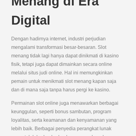
Menang di Era
Digital
Dengan hadirnya internet, industri perjudian
mengalami transformasi besar-besaran. Slot
menang tidak lagi hanya dapat dinikmati di kasino
fisik, tetapi juga dapat dimainkan secara online
melalui situs judi online. Hal ini memungkinkan
pemain untuk menikmati slot menang kapan saja
dan di mana saja tanpa harus pergi ke kasino.
Permainan slot online juga menawarkan berbagai
keunggulan, seperti bonus sambutan, program
loyalitas, serta keamanan dan kenyamanan yang
lebih baik. Berbagai penyedia perangkat lunak