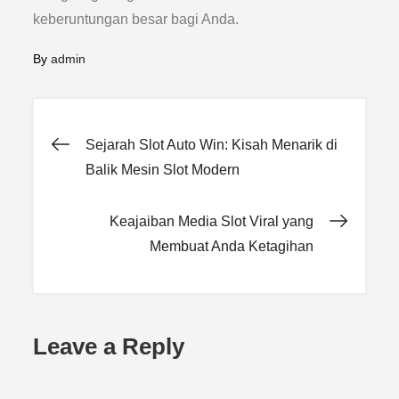
keberuntungan besar bagi Anda.
By
admin
Post
Sejarah Slot Auto Win: Kisah Menarik di
Balik Mesin Slot Modern
navigation
Keajaiban Media Slot Viral yang
Membuat Anda Ketagihan
Leave a Reply