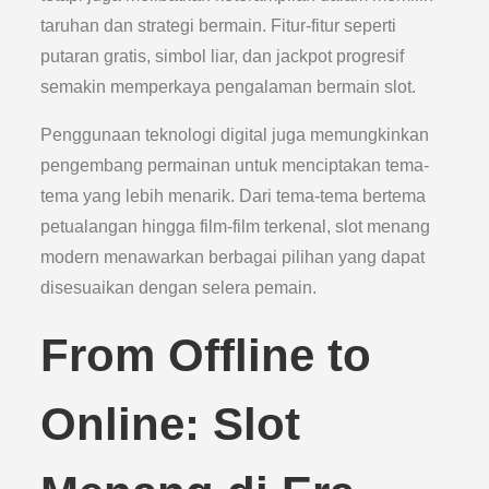
taruhan dan strategi bermain. Fitur-fitur seperti
putaran gratis, simbol liar, dan jackpot progresif
semakin memperkaya pengalaman bermain slot.
Penggunaan teknologi digital juga memungkinkan
pengembang permainan untuk menciptakan tema-
tema yang lebih menarik. Dari tema-tema bertema
petualangan hingga film-film terkenal, slot menang
modern menawarkan berbagai pilihan yang dapat
disesuaikan dengan selera pemain.
From Offline to
Online: Slot