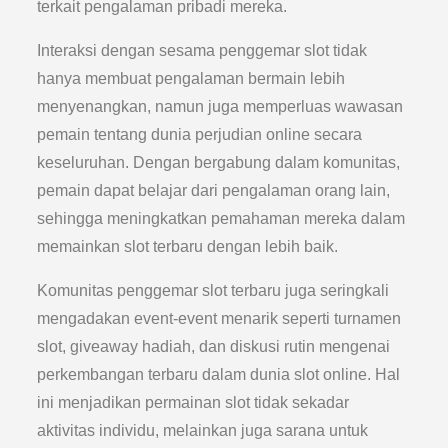
terkait pengalaman pribadi mereka.
Interaksi dengan sesama penggemar slot tidak
hanya membuat pengalaman bermain lebih
menyenangkan, namun juga memperluas wawasan
pemain tentang dunia perjudian online secara
keseluruhan. Dengan bergabung dalam komunitas,
pemain dapat belajar dari pengalaman orang lain,
sehingga meningkatkan pemahaman mereka dalam
memainkan slot terbaru dengan lebih baik.
Komunitas penggemar slot terbaru juga seringkali
mengadakan event-event menarik seperti turnamen
slot, giveaway hadiah, dan diskusi rutin mengenai
perkembangan terbaru dalam dunia slot online. Hal
ini menjadikan permainan slot tidak sekadar
aktivitas individu, melainkan juga sarana untuk