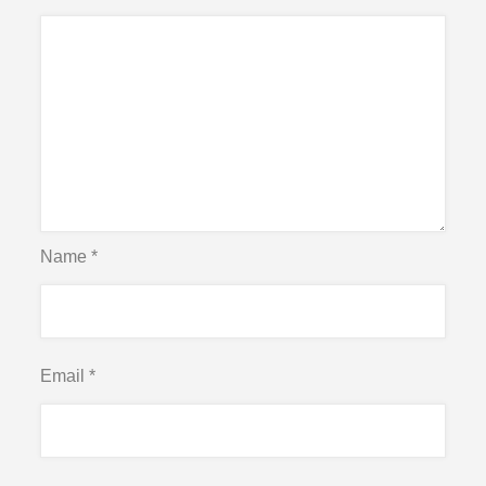
Name
*
Email
*