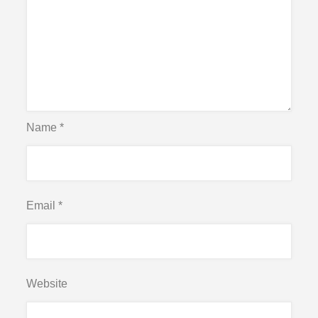
Name
*
Email
*
Website