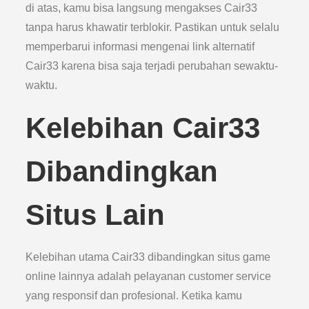
di atas, kamu bisa langsung mengakses Cair33
tanpa harus khawatir terblokir. Pastikan untuk selalu
memperbarui informasi mengenai link alternatif
Cair33 karena bisa saja terjadi perubahan sewaktu-
waktu.
Kelebihan Cair33
Dibandingkan
Situs Lain
Kelebihan utama Cair33 dibandingkan situs game
online lainnya adalah pelayanan customer service
yang responsif dan profesional. Ketika kamu