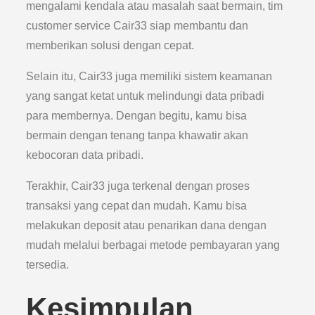
mengalami kendala atau masalah saat bermain, tim
customer service Cair33 siap membantu dan
memberikan solusi dengan cepat.
Selain itu, Cair33 juga memiliki sistem keamanan
yang sangat ketat untuk melindungi data pribadi
para membernya. Dengan begitu, kamu bisa
bermain dengan tenang tanpa khawatir akan
kebocoran data pribadi.
Terakhir, Cair33 juga terkenal dengan proses
transaksi yang cepat dan mudah. Kamu bisa
melakukan deposit atau penarikan dana dengan
mudah melalui berbagai metode pembayaran yang
tersedia.
Kesimpulan