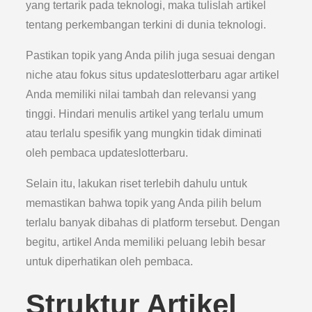
yang tertarik pada teknologi, maka tulislah artikel
tentang perkembangan terkini di dunia teknologi.
Pastikan topik yang Anda pilih juga sesuai dengan
niche atau fokus situs updateslotterbaru agar artikel
Anda memiliki nilai tambah dan relevansi yang
tinggi. Hindari menulis artikel yang terlalu umum
atau terlalu spesifik yang mungkin tidak diminati
oleh pembaca updateslotterbaru.
Selain itu, lakukan riset terlebih dahulu untuk
memastikan bahwa topik yang Anda pilih belum
terlalu banyak dibahas di platform tersebut. Dengan
begitu, artikel Anda memiliki peluang lebih besar
untuk diperhatikan oleh pembaca.
Struktur Artikel