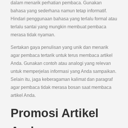
dalam menarik perhatian pembaca. Gunakan
bahasa yang sederhana namun tetap informatif.
Hindari penggunaan bahasa yang terlalu formal atau
terlalu santai yang mungkin membuat pembaca
merasa tidak nyaman.
Sertakan gaya penulisan yang unik dan menarik
agar pembaca tertarik untuk terus membaca artikel
Anda. Gunakan contoh atau analogi yang relevan
untuk memperjelas informasi yang Anda sampaikan.
Selain itu, jaga keberagaman kalimat dan paragraf
agar pembaca tidak merasa bosan saat membaca
artikel Anda.
Promosi Artikel