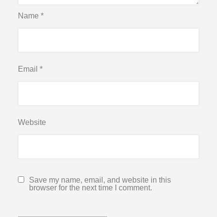
Name
*
Email
*
Website
Save my name, email, and website in this
browser for the next time I comment.