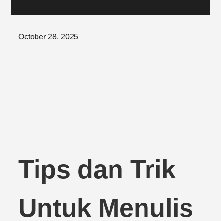
Posted
October 28, 2025
on
Tips dan Trik
Untuk Menulis