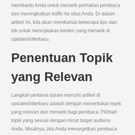
membantu Anda untuk menarik perhatian pembaca
dan meningkatkan traffic ke situs Anda. Di dalam
artikel ini, kita akan membahas beberapa tips dan
trik untuk menciptakan konten yang menarik di
updateslotterbaru.
Penentuan Topik
yang Relevan
Langkah pertama dalam menulis artikel di
updateslotterbaru adalah dengan menentukan topik
yang relevan dan menarik bagi pembaca. Pilihlah
topik yang sesuai dengan minat target audiens
Anda. Misalnya, jika Anda menargetkan pembaca