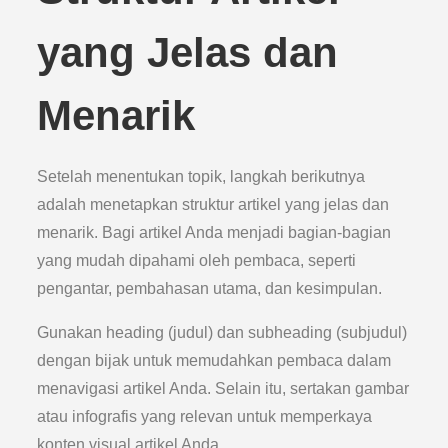
yang Jelas dan
Menarik
Setelah menentukan topik, langkah berikutnya
adalah menetapkan struktur artikel yang jelas dan
menarik. Bagi artikel Anda menjadi bagian-bagian
yang mudah dipahami oleh pembaca, seperti
pengantar, pembahasan utama, dan kesimpulan.
Gunakan heading (judul) dan subheading (subjudul)
dengan bijak untuk memudahkan pembaca dalam
menavigasi artikel Anda. Selain itu, sertakan gambar
atau infografis yang relevan untuk memperkaya
konten visual artikel Anda.