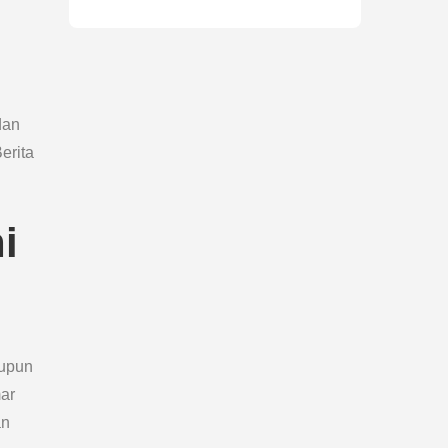
dan
erita
i
aupun
mar
an