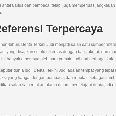
ksi antara situs dan pembaca, tetapi juga memperluas jangkauan
i.
eferensi Terpercaya
un-tahun, Berita Terkini Judi menjadi salah satu sumber refer
masi yang disajikan selalu dikemas dengan baik, akurat, dan m
 ini banyak dipercaya oleh para pemain judi dari berbagai kala
eputar dunia judi, Berita Terkini Judi adalah tempat yang tepat 
raksi yang hangat dengan pembaca, dan reputasi sebagai sumb
jadikan salah satu rujukan utama dalam menjelajahi dunia judi on