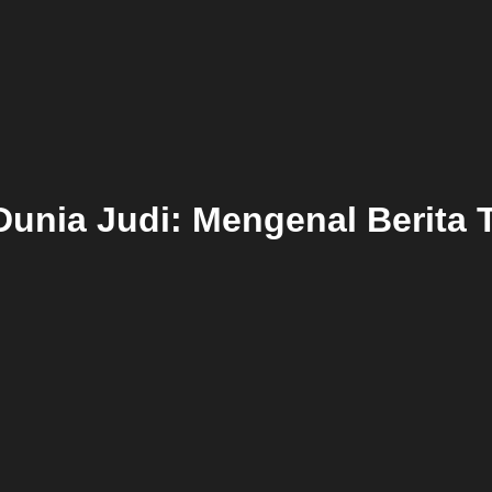
Dunia Judi: Mengenal Berita T