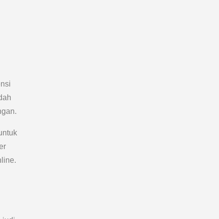
ensi
udah
ngan.
untuk
er
line.