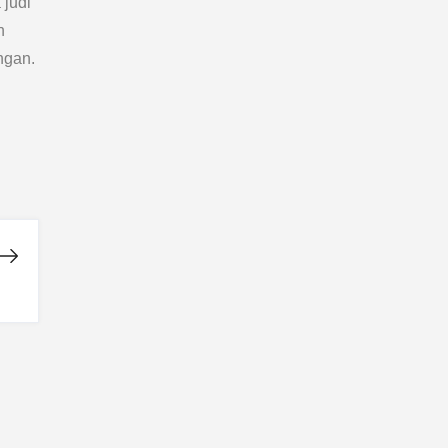
 judi
n
ngan.