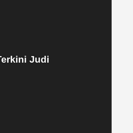
erkini Judi