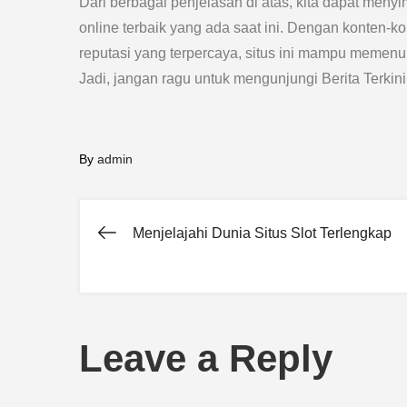
Dari berbagai penjelasan di atas, kita dapat menyim
online terbaik yang ada saat ini. Dengan konten-
reputasi yang terpercaya, situs ini mampu memenu
Jadi, jangan ragu untuk mengunjungi Berita Terkini 
By
admin
Menjelajahi Dunia Situs Slot Terlengkap
Post
navigation
Leave a Reply