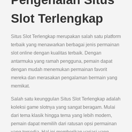
Slot Terlengkap
Situs Slot Terlengkap merupakan salah satu platform
terbaik yang menawarkan berbagai jenis permainan
slot online dengan kualitas terbaik. Dengan
antarmuka yang ramah pengguna, pemain dapat
dengan mudah menemukan permainan favorit
mereka dan merasakan pengalaman bermain yang
memikat.
Salah satu keunggulan Situs Slot Terlengkap adalah
koleksi game slotnya yang sangat beragam. Mulai
dari tema klasik hingga tema yang lebih modern,
pemain dapat memilih dari ratusan opsi permainan
yang tersedia. Hal ini memberikan variasi yang