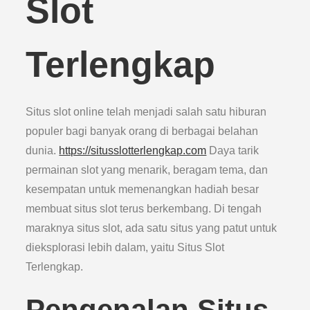
Slot
Terlengkap
Situs slot online telah menjadi salah satu hiburan
populer bagi banyak orang di berbagai belahan
dunia.
https://situsslotterlengkap.com
Daya tarik
permainan slot yang menarik, beragam tema, dan
kesempatan untuk memenangkan hadiah besar
membuat situs slot terus berkembang. Di tengah
maraknya situs slot, ada satu situs yang patut untuk
dieksplorasi lebih dalam, yaitu Situs Slot
Terlengkap.
Pengenalan Situs