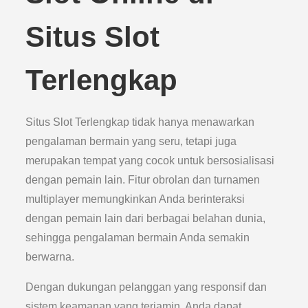
Situs Slot
Terlengkap
Situs Slot Terlengkap tidak hanya menawarkan
pengalaman bermain yang seru, tetapi juga
merupakan tempat yang cocok untuk bersosialisasi
dengan pemain lain. Fitur obrolan dan turnamen
multiplayer memungkinkan Anda berinteraksi
dengan pemain lain dari berbagai belahan dunia,
sehingga pengalaman bermain Anda semakin
berwarna.
Dengan dukungan pelanggan yang responsif dan
sistem keamanan yang terjamin, Anda dapat