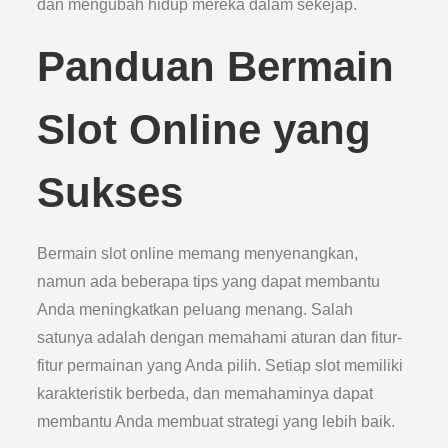
dan mengubah hidup mereka dalam sekejap.
Panduan Bermain
Slot Online yang
Sukses
Bermain slot online memang menyenangkan,
namun ada beberapa tips yang dapat membantu
Anda meningkatkan peluang menang. Salah
satunya adalah dengan memahami aturan dan fitur-
fitur permainan yang Anda pilih. Setiap slot memiliki
karakteristik berbeda, dan memahaminya dapat
membantu Anda membuat strategi yang lebih baik.