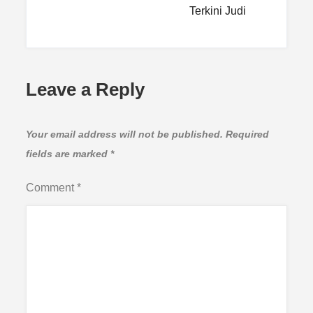
Terkini Judi
Leave a Reply
Your email address will not be published.
Required
fields are marked
*
Comment
*