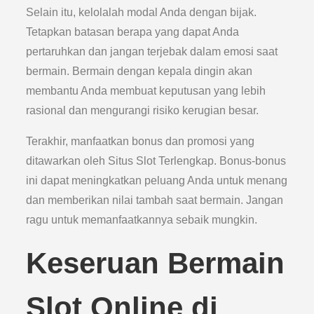
Selain itu, kelolalah modal Anda dengan bijak.
Tetapkan batasan berapa yang dapat Anda
pertaruhkan dan jangan terjebak dalam emosi saat
bermain. Bermain dengan kepala dingin akan
membantu Anda membuat keputusan yang lebih
rasional dan mengurangi risiko kerugian besar.
Terakhir, manfaatkan bonus dan promosi yang
ditawarkan oleh Situs Slot Terlengkap. Bonus-bonus
ini dapat meningkatkan peluang Anda untuk menang
dan memberikan nilai tambah saat bermain. Jangan
ragu untuk memanfaatkannya sebaik mungkin.
Keseruan Bermain
Slot Online di