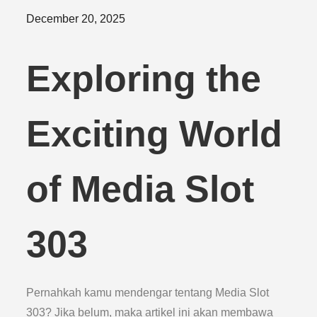
Posted
December 20, 2025
on
Exploring the
Exciting World
of Media Slot
303
Pernahkah kamu mendengar tentang Media Slot
303? Jika belum, maka artikel ini akan membawa