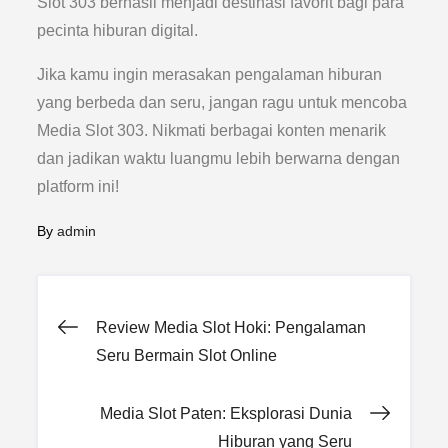
Slot 303 berhasil menjadi destinasi favorit bagi para
pecinta hiburan digital.
Jika kamu ingin merasakan pengalaman hiburan
yang berbeda dan seru, jangan ragu untuk mencoba
Media Slot 303. Nikmati berbagai konten menarik
dan jadikan waktu luangmu lebih berwarna dengan
platform ini!
By
admin
Post
Review Media Slot Hoki: Pengalaman
Seru Bermain Slot Online
navigation
Media Slot Paten: Eksplorasi Dunia
Hiburan yang Seru