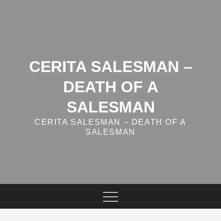
Skip
to
content
CERITA SALESMAN –
DEATH OF A
SALESMAN
CERITA SALESMAN – DEATH OF A
SALESMAN