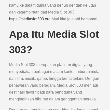
kamu ke dalam dunia yang penuh dengan kejutan
dan kegembiraan dari Media Slot 303.
https://mediaslot303.org
Mari kita jelajahi bersama!
Apa Itu Media Slot
303?
Media Slot 303 merupakan platform digital yang
menyediakan berbagai macam konten hiburan mulai
dari film, musik, game, hingga berita terkini. Dengan
penawaran yang beragam, Media Slot 303 menjadi
destinasi favorit bagi para pengguna yang
menginginkan hiburan dalam genggaman mereka.
Dengan antarmuka yang user-friendly dan navigasi