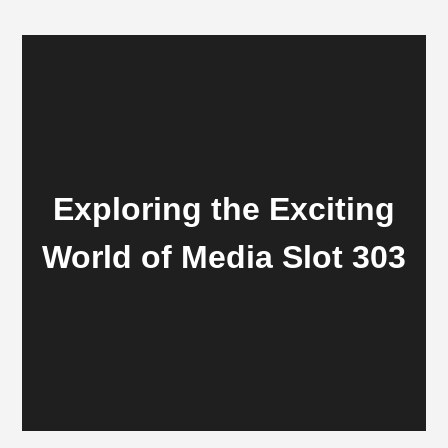
Exploring the Exciting
World of Media Slot 303