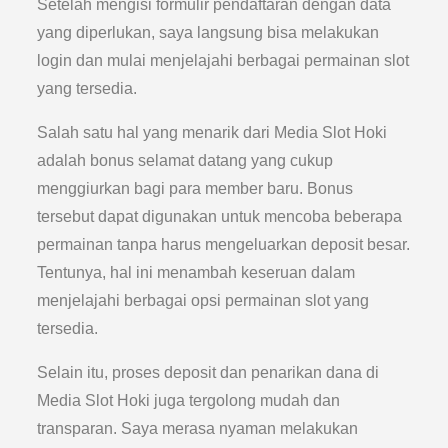
Setelah mengisi formulir pendaftaran dengan data
yang diperlukan, saya langsung bisa melakukan
login dan mulai menjelajahi berbagai permainan slot
yang tersedia.
Salah satu hal yang menarik dari Media Slot Hoki
adalah bonus selamat datang yang cukup
menggiurkan bagi para member baru. Bonus
tersebut dapat digunakan untuk mencoba beberapa
permainan tanpa harus mengeluarkan deposit besar.
Tentunya, hal ini menambah keseruan dalam
menjelajahi berbagai opsi permainan slot yang
tersedia.
Selain itu, proses deposit dan penarikan dana di
Media Slot Hoki juga tergolong mudah dan
transparan. Saya merasa nyaman melakukan