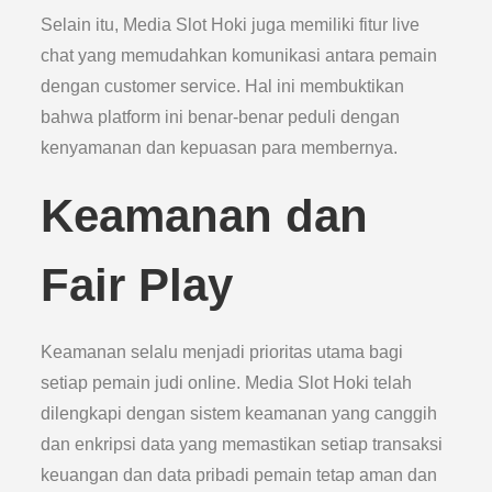
Selain itu, Media Slot Hoki juga memiliki fitur live
chat yang memudahkan komunikasi antara pemain
dengan customer service. Hal ini membuktikan
bahwa platform ini benar-benar peduli dengan
kenyamanan dan kepuasan para membernya.
Keamanan dan
Fair Play
Keamanan selalu menjadi prioritas utama bagi
setiap pemain judi online. Media Slot Hoki telah
dilengkapi dengan sistem keamanan yang canggih
dan enkripsi data yang memastikan setiap transaksi
keuangan dan data pribadi pemain tetap aman dan