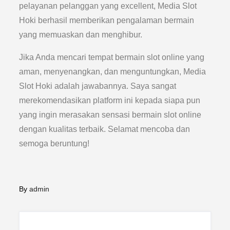
pelayanan pelanggan yang excellent, Media Slot
Hoki berhasil memberikan pengalaman bermain
yang memuaskan dan menghibur.
Jika Anda mencari tempat bermain slot online yang
aman, menyenangkan, dan menguntungkan, Media
Slot Hoki adalah jawabannya. Saya sangat
merekomendasikan platform ini kepada siapa pun
yang ingin merasakan sensasi bermain slot online
dengan kualitas terbaik. Selamat mencoba dan
semoga beruntung!
By
admin