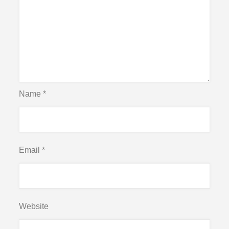
Name
*
Email
*
Website