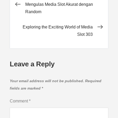
Post
Mengulas Media Slot Akurat dengan
Random
navigation
Exploring the Exciting World of Media
Slot 303
Leave a Reply
Your email address will not be published.
Required
fields are marked
*
Comment
*