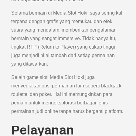
Selama bermain di Media Slot Hoki, saya sering kali
terpana dengan grafis yang memukau dan efek
suara yang mendalam, memberikan pengalaman
bermain yang sangat immersive. Tidak hanya itu,
tingkat RTP (Return to Player) yang cukup tinggi
juga menjadi nilai tambah dari setiap permainan
yang ditawarkan.
Selain game slot, Media Slot Hoki juga
menyediakan opsi permainan lain seperti blackjack,
roulette, dan poker. Hal ini memungkinkan para
pemain untuk mengeksplorasi berbagai jenis
permainan judi online tanpa harus berganti platform.
Pelayanan