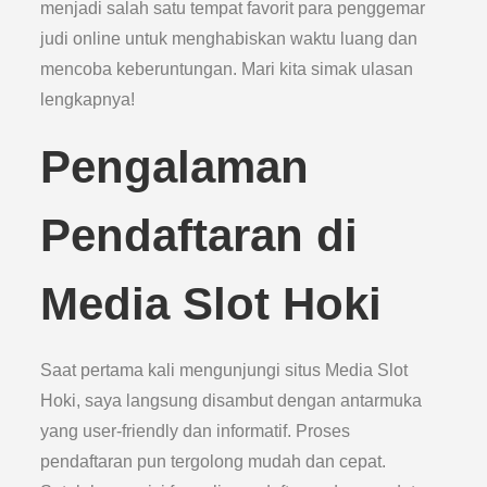
menjadi salah satu tempat favorit para penggemar
judi online untuk menghabiskan waktu luang dan
mencoba keberuntungan. Mari kita simak ulasan
lengkapnya!
Pengalaman
Pendaftaran di
Media Slot Hoki
Saat pertama kali mengunjungi situs Media Slot
Hoki, saya langsung disambut dengan antarmuka
yang user-friendly dan informatif. Proses
pendaftaran pun tergolong mudah dan cepat.