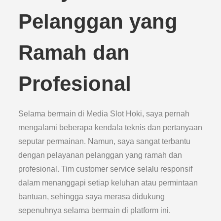
Pelanggan yang
Ramah dan
Profesional
Selama bermain di Media Slot Hoki, saya pernah
mengalami beberapa kendala teknis dan pertanyaan
seputar permainan. Namun, saya sangat terbantu
dengan pelayanan pelanggan yang ramah dan
profesional. Tim customer service selalu responsif
dalam menanggapi setiap keluhan atau permintaan
bantuan, sehingga saya merasa didukung
sepenuhnya selama bermain di platform ini.