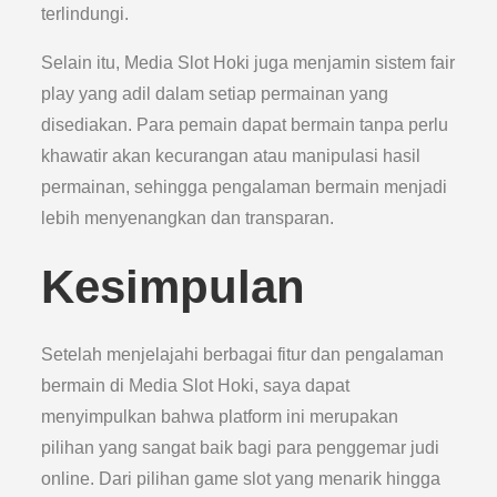
terlindungi.
Selain itu, Media Slot Hoki juga menjamin sistem fair
play yang adil dalam setiap permainan yang
disediakan. Para pemain dapat bermain tanpa perlu
khawatir akan kecurangan atau manipulasi hasil
permainan, sehingga pengalaman bermain menjadi
lebih menyenangkan dan transparan.
Kesimpulan
Setelah menjelajahi berbagai fitur dan pengalaman
bermain di Media Slot Hoki, saya dapat
menyimpulkan bahwa platform ini merupakan
pilihan yang sangat baik bagi para penggemar judi
online. Dari pilihan game slot yang menarik hingga