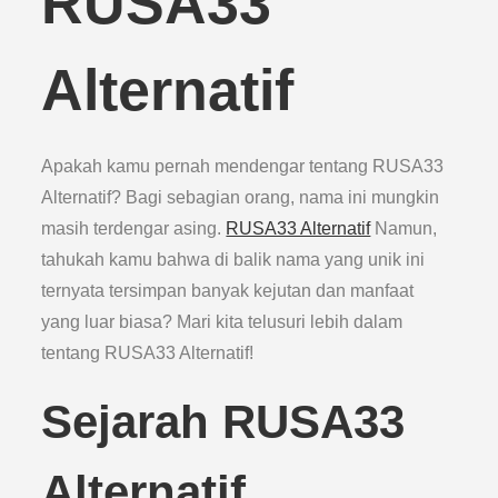
RUSA33
Alternatif
Apakah kamu pernah mendengar tentang RUSA33
Alternatif? Bagi sebagian orang, nama ini mungkin
masih terdengar asing.
RUSA33 Alternatif
Namun,
tahukah kamu bahwa di balik nama yang unik ini
ternyata tersimpan banyak kejutan dan manfaat
yang luar biasa? Mari kita telusuri lebih dalam
tentang RUSA33 Alternatif!
Sejarah RUSA33
Alternatif