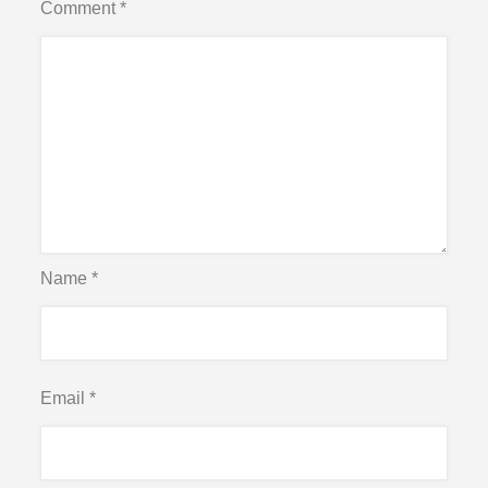
Comment
*
Name
*
Email
*