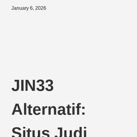
Posted
January 6, 2026
on
JIN33
Alternatif:
Situs Judi