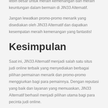
lebih besar untuk meraih kemenangan dan meraih
keuntungan dalam bermain di JIN33 Alternatif.
Jangan lewatkan promo-promo menarik yang
disediakan oleh JIN33 Alternatif dan dapatkan
kesempatan meraih kemenangan yang fantastis!
Kesimpulan
Saat ini, JIN33 Alternatif menjadi salah satu situs
judi online terbaik yang menyediakan berbagai
pilihan permainan menarik dan promo-promo
menggiurkan bagi para pemainnya. Dengan reputasi
yang baik dan layanan yang memuaskan, JIN33
Alternatif berhasil menjadi pilihan utama bagi para
pecinta judi online.