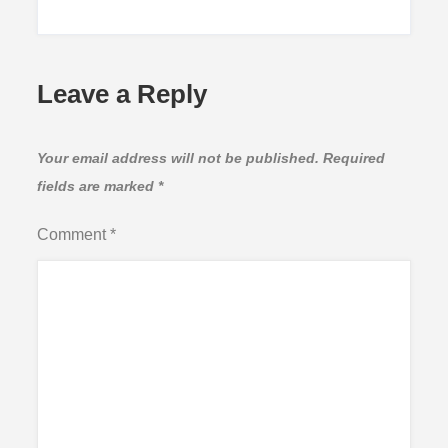
Leave a Reply
Your email address will not be published.
Required
fields are marked
*
Comment
*