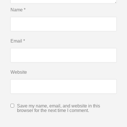
Name
*
Email
*
Website
Save my name, email, and website in this
browser for the next time I comment.