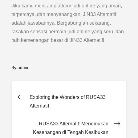
Jika kamu mencari platform judi online yang aman,
terpercaya, dan menyenangkan, JIN33 Alternatif
adalah jawabannya. Bergabunglah sekarang,
rasakan sensasi bermain judi online yang seru, dan
raih kemenangan besar di JIN33 Alternatif!
By
admin
Post
Exploring the Wonders of RUSA33
Alternatif
navigation
RUSA33 Alternatif: Menemukan
Kesenangan di Tengah Kesibukan