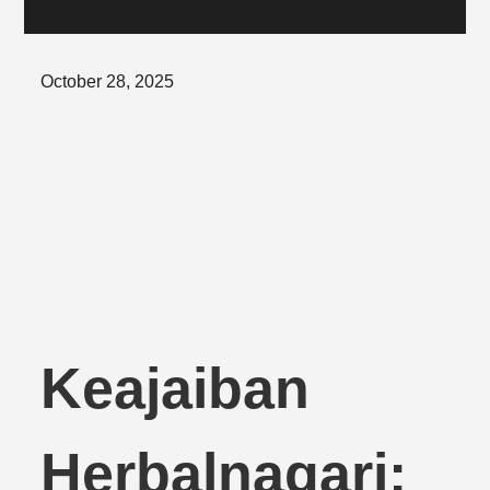
Posted
October 28, 2025
on
Keajaiban
Herbalnagari: