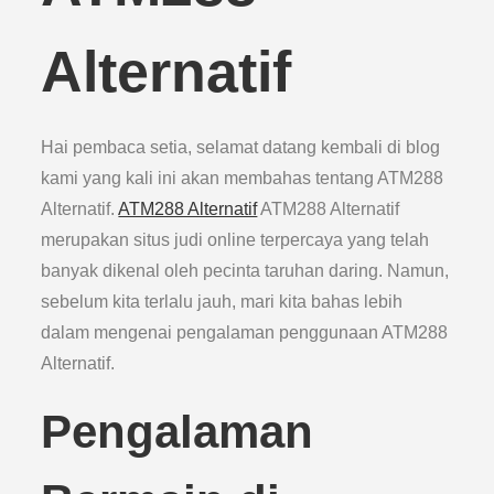
Alternatif
Hai pembaca setia, selamat datang kembali di blog
kami yang kali ini akan membahas tentang ATM288
Alternatif.
ATM288 Alternatif
ATM288 Alternatif
merupakan situs judi online terpercaya yang telah
banyak dikenal oleh pecinta taruhan daring. Namun,
sebelum kita terlalu jauh, mari kita bahas lebih
dalam mengenai pengalaman penggunaan ATM288
Alternatif.
Pengalaman