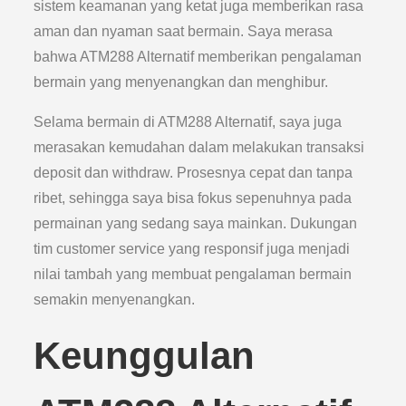
sistem keamanan yang ketat juga memberikan rasa
aman dan nyaman saat bermain. Saya merasa
bahwa ATM288 Alternatif memberikan pengalaman
bermain yang menyenangkan dan menghibur.
Selama bermain di ATM288 Alternatif, saya juga
merasakan kemudahan dalam melakukan transaksi
deposit dan withdraw. Prosesnya cepat dan tanpa
ribet, sehingga saya bisa fokus sepenuhnya pada
permainan yang sedang saya mainkan. Dukungan
tim customer service yang responsif juga menjadi
nilai tambah yang membuat pengalaman bermain
semakin menyenangkan.
Keunggulan