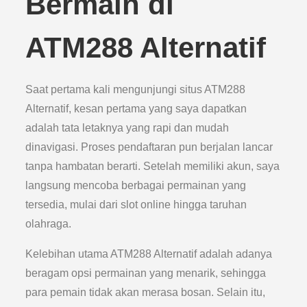
Bermain di
ATM288 Alternatif
Saat pertama kali mengunjungi situs ATM288
Alternatif, kesan pertama yang saya dapatkan
adalah tata letaknya yang rapi dan mudah
dinavigasi. Proses pendaftaran pun berjalan lancar
tanpa hambatan berarti. Setelah memiliki akun, saya
langsung mencoba berbagai permainan yang
tersedia, mulai dari slot online hingga taruhan
olahraga.
Kelebihan utama ATM288 Alternatif adalah adanya
beragam opsi permainan yang menarik, sehingga
para pemain tidak akan merasa bosan. Selain itu,