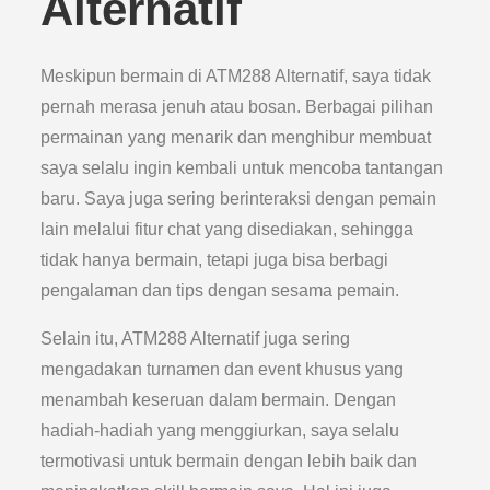
Alternatif
Meskipun bermain di ATM288 Alternatif, saya tidak
pernah merasa jenuh atau bosan. Berbagai pilihan
permainan yang menarik dan menghibur membuat
saya selalu ingin kembali untuk mencoba tantangan
baru. Saya juga sering berinteraksi dengan pemain
lain melalui fitur chat yang disediakan, sehingga
tidak hanya bermain, tetapi juga bisa berbagi
pengalaman dan tips dengan sesama pemain.
Selain itu, ATM288 Alternatif juga sering
mengadakan turnamen dan event khusus yang
menambah keseruan dalam bermain. Dengan
hadiah-hadiah yang menggiurkan, saya selalu
termotivasi untuk bermain dengan lebih baik dan