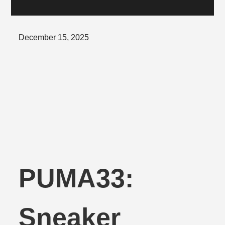
Posted
December 15, 2025
on
PUMA33:
Sneaker