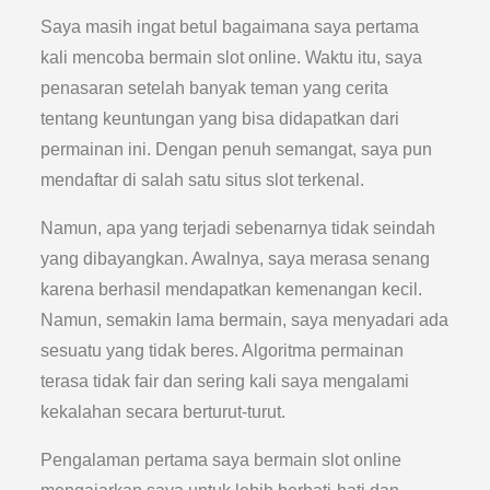
Saya masih ingat betul bagaimana saya pertama
kali mencoba bermain slot online. Waktu itu, saya
penasaran setelah banyak teman yang cerita
tentang keuntungan yang bisa didapatkan dari
permainan ini. Dengan penuh semangat, saya pun
mendaftar di salah satu situs slot terkenal.
Namun, apa yang terjadi sebenarnya tidak seindah
yang dibayangkan. Awalnya, saya merasa senang
karena berhasil mendapatkan kemenangan kecil.
Namun, semakin lama bermain, saya menyadari ada
sesuatu yang tidak beres. Algoritma permainan
terasa tidak fair dan sering kali saya mengalami
kekalahan secara berturut-turut.
Pengalaman pertama saya bermain slot online