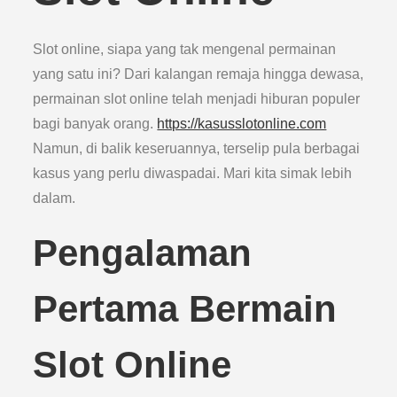
Slot online, siapa yang tak mengenal permainan
yang satu ini? Dari kalangan remaja hingga dewasa,
permainan slot online telah menjadi hiburan populer
bagi banyak orang.
https://kasusslotonline.com
Namun, di balik keseruannya, terselip pula berbagai
kasus yang perlu diwaspadai. Mari kita simak lebih
dalam.
Pengalaman
Pertama Bermain
Slot Online