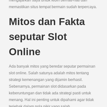
mengajarkan saya untuk lebih berhati-hati dan
memastikan situs tempat bermain sudah terpercaya.
Mitos dan Fakta
seputar Slot
Online
Ada banyak mitos yang beredar seputar permainan
slot online. Salah satunya adalah mitos tentang
strategi kemenangan yang dijamin berhasil.
Sebenarnya, permainan slot didasarkan pada
keberuntungan dan tidak ada strategi pasti untuk
menang. Hal ini penting untuk dipahami agar tidak
terjebak dalam pola pikir yang salah.