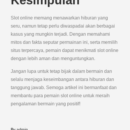
Kesimpulan
Slot online memang menawarkan hiburan yang
seru, namun tetap perlu diwaspadai akan berbagai
kasus yang mungkin terjadi. Dengan memahami
mitos dan fakta seputar permainan ini, serta memilih
situs terpercaya, pemain dapat menikmati slot online
dengan lebih aman dan menguntungkan.
Jangan lupa untuk tetap bijak dalam bermain dan
selalu menjaga keseimbangan antara hiburan dan
tanggung jawab. Semoga artikel ini bermanfaat dan
membantu para pemain slot online untuk meraih
pengalaman bermain yang positif!
By
admin