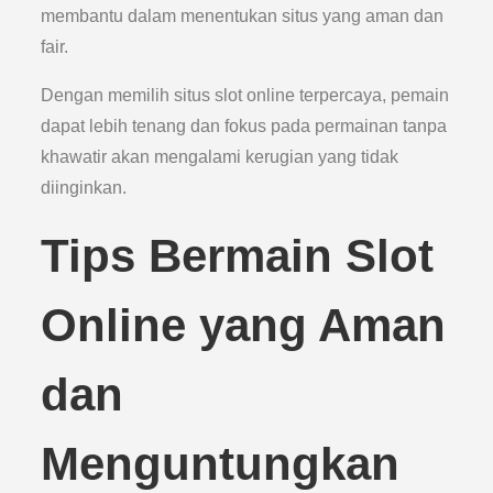
membantu dalam menentukan situs yang aman dan
fair.
Dengan memilih situs slot online terpercaya, pemain
dapat lebih tenang dan fokus pada permainan tanpa
khawatir akan mengalami kerugian yang tidak
diinginkan.
Tips Bermain Slot
Online yang Aman
dan
Menguntungkan