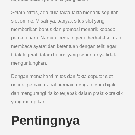
Selain mitos, ada pula fakta-fakta menarik seputar
slot online. Misalnya, banyak situs slot yang
memberikan bonus dan promosi menarik kepada
pemain baru. Namun, pemain perlu berhati-hati dan
membaca syarat dan ketentuan dengan teliti agar
tidak terjerat dalam bonus yang sebenarnya tidak
menguntungkan.
Dengan memahami mitos dan fakta seputar slot
online, pemain dapat bermain dengan lebih bijak
dan mengurangi risiko terjebak dalam praktik-praktik
yang merugikan.
Pentingnya