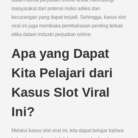
masyarakat dari potensi risiko adiksi dan
kecurangan yang dapat terjadi. Sehingga, kasus slot
viral ini juga membuka pembahasan penting terkait
etika dalam industri perjudian online.
Apa yang Dapat
Kita Pelajari dari
Kasus Slot Viral
Ini?
Melalui kasus slot viral ini, kita dapat belajar bahwa