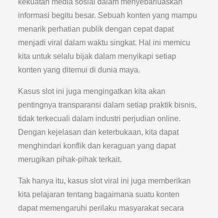
kekuatan media sosial dalam menyebarluaskan
informasi begitu besar. Sebuah konten yang mampu
menarik perhatian publik dengan cepat dapat
menjadi viral dalam waktu singkat. Hal ini memicu
kita untuk selalu bijak dalam menyikapi setiap
konten yang ditemui di dunia maya.
Kasus slot ini juga mengingatkan kita akan
pentingnya transparansi dalam setiap praktik bisnis,
tidak terkecuali dalam industri perjudian online.
Dengan kejelasan dan keterbukaan, kita dapat
menghindari konflik dan keraguan yang dapat
merugikan pihak-pihak terkait.
Tak hanya itu, kasus slot viral ini juga memberikan
kita pelajaran tentang bagaimana suatu konten
dapat memengaruhi perilaku masyarakat secara