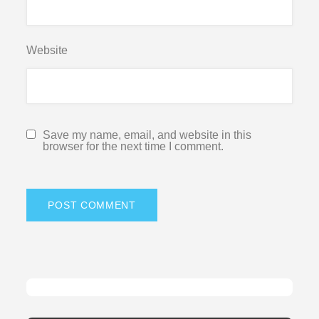
Website
Save my name, email, and website in this
browser for the next time I comment.