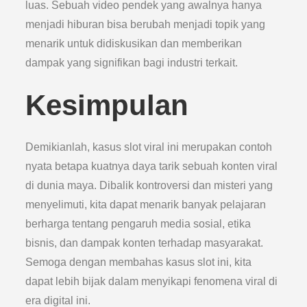
luas. Sebuah video pendek yang awalnya hanya
menjadi hiburan bisa berubah menjadi topik yang
menarik untuk didiskusikan dan memberikan
dampak yang signifikan bagi industri terkait.
Kesimpulan
Demikianlah, kasus slot viral ini merupakan contoh
nyata betapa kuatnya daya tarik sebuah konten viral
di dunia maya. Dibalik kontroversi dan misteri yang
menyelimuti, kita dapat menarik banyak pelajaran
berharga tentang pengaruh media sosial, etika
bisnis, dan dampak konten terhadap masyarakat.
Semoga dengan membahas kasus slot ini, kita
dapat lebih bijak dalam menyikapi fenomena viral di
era digital ini.