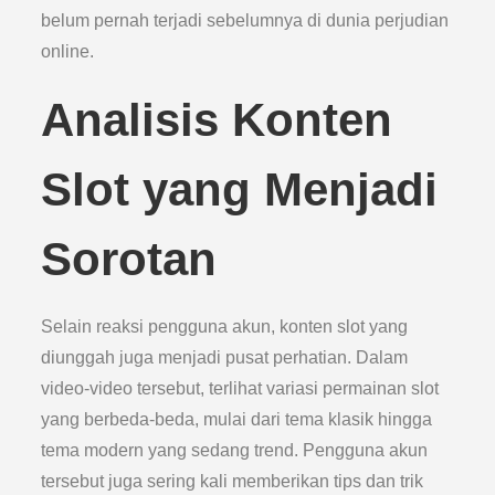
belum pernah terjadi sebelumnya di dunia perjudian
online.
Analisis Konten
Slot yang Menjadi
Sorotan
Selain reaksi pengguna akun, konten slot yang
diunggah juga menjadi pusat perhatian. Dalam
video-video tersebut, terlihat variasi permainan slot
yang berbeda-beda, mulai dari tema klasik hingga
tema modern yang sedang trend. Pengguna akun
tersebut juga sering kali memberikan tips dan trik