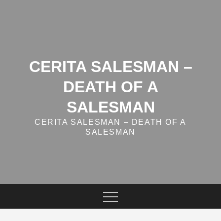
Skip
to
content
CERITA SALESMAN –
DEATH OF A
SALESMAN
CERITA SALESMAN – DEATH OF A
SALESMAN