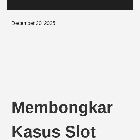
Posted
December 20, 2025
on
Membongkar
Kasus Slot