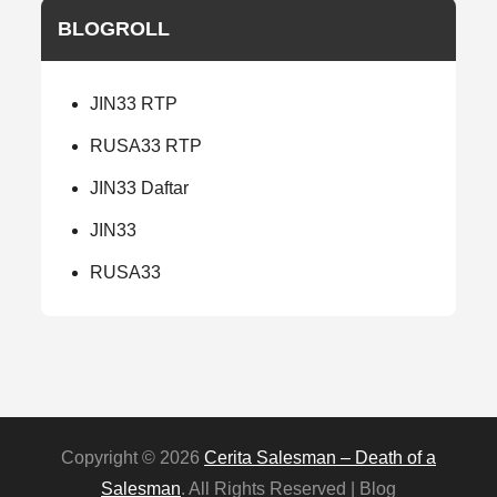
BLOGROLL
JIN33 RTP
RUSA33 RTP
JIN33 Daftar
JIN33
RUSA33
Copyright © 2026
Cerita Salesman – Death of a
Salesman
. All Rights Reserved | Blog