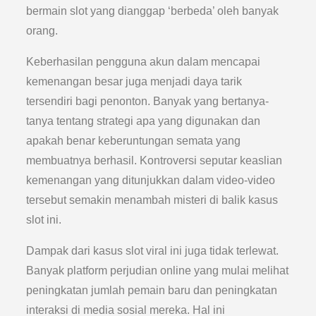
bermain slot yang dianggap ‘berbeda’ oleh banyak
orang.
Keberhasilan pengguna akun dalam mencapai
kemenangan besar juga menjadi daya tarik
tersendiri bagi penonton. Banyak yang bertanya-
tanya tentang strategi apa yang digunakan dan
apakah benar keberuntungan semata yang
membuatnya berhasil. Kontroversi seputar keaslian
kemenangan yang ditunjukkan dalam video-video
tersebut semakin menambah misteri di balik kasus
slot ini.
Dampak dari kasus slot viral ini juga tidak terlewat.
Banyak platform perjudian online yang mulai melihat
peningkatan jumlah pemain baru dan peningkatan
interaksi di media sosial mereka. Hal ini