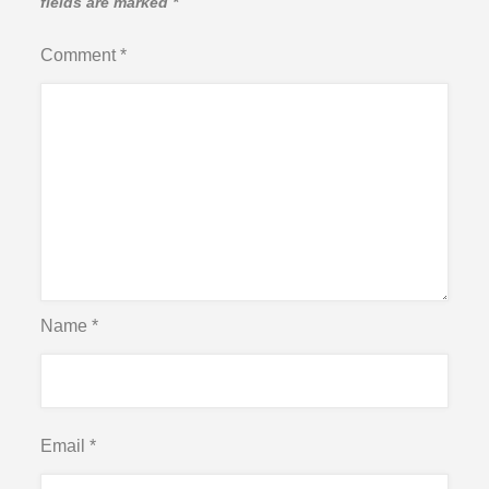
fields are marked
*
Comment
*
Name
*
Email
*