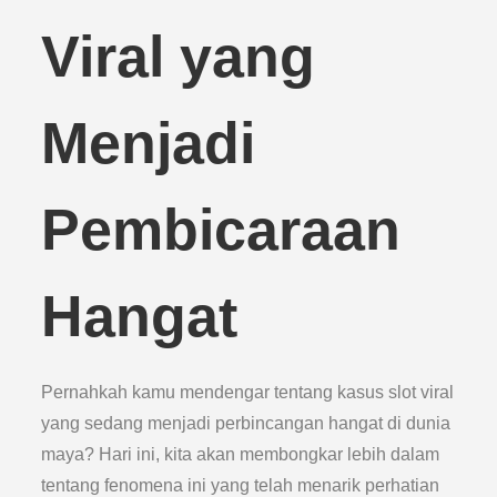
Viral yang
Menjadi
Pembicaraan
Hangat
Pernahkah kamu mendengar tentang kasus slot viral
yang sedang menjadi perbincangan hangat di dunia
maya? Hari ini, kita akan membongkar lebih dalam
tentang fenomena ini yang telah menarik perhatian