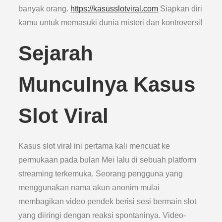
banyak orang.
https://kasusslotviral.com
Siapkan diri
kamu untuk memasuki dunia misteri dan kontroversi!
Sejarah
Munculnya Kasus
Slot Viral
Kasus slot viral ini pertama kali mencuat ke
permukaan pada bulan Mei lalu di sebuah platform
streaming terkemuka. Seorang pengguna yang
menggunakan nama akun anonim mulai
membagikan video pendek berisi sesi bermain slot
yang diiringi dengan reaksi spontaninya. Video-