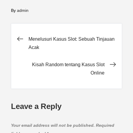
By
admin
Post
Menelusuri Kasus Slot: Sebuah Tinjauan
Acak
navigation
Kisah Random tentang Kasus Slot
Online
Leave a Reply
Your email address will not be published.
Required