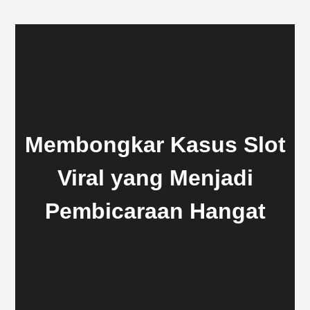
Membongkar Kasus Slot
Viral yang Menjadi
Pembicaraan Hangat