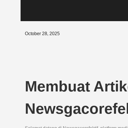
Posted
October 28, 2025
on
Membuat Artik
Newsgacorefek