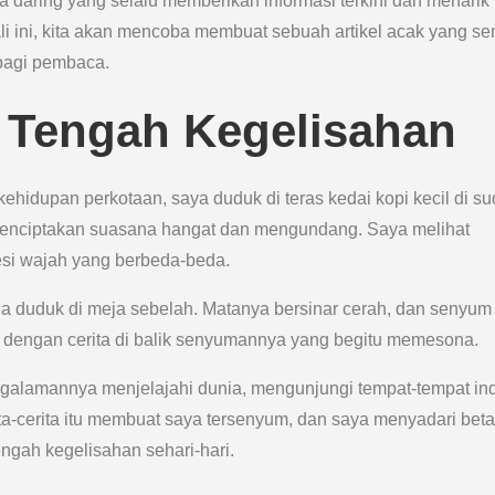
a daring yang selalu memberikan informasi terkini dan menarik
i ini, kita akan mencoba membuat sebuah artikel acak yang s
bagi pembaca.
 Tengah Kegelisahan
kehidupan perkotaan, saya duduk di teras kedai kopi kecil di su
 menciptakan suasana hangat dan mengundang. Saya melihat
resi wajah yang berbeda-beda.
tua duduk di meja sebelah. Matanya bersinar cerah, dan senyum
n dengan cerita di balik senyumannya yang begitu memesona.
engalamannya menjelajahi dunia, mengunjungi tempat-tempat in
a-cerita itu membuat saya tersenyum, dan saya menyadari bet
gah kegelisahan sehari-hari.