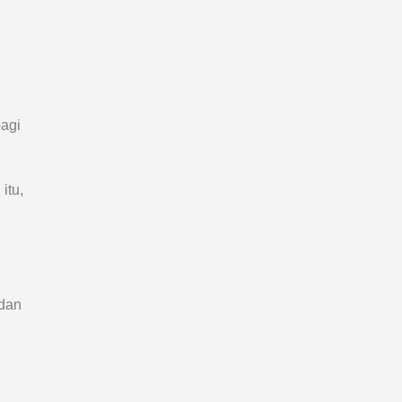
pagi
itu,
 dan