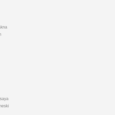
akna
n
 saya
meski