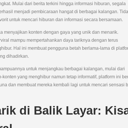
at. Mulai dari berita terkini hingga informasi hiburan, segala
erhasil menjadi pembicaraan hangat di berbagai kalangan. Tid
favorit untuk mencari hiburan dan informasi secara bersamaan.
ka menyajikan konten dengan gaya yang unik dan menarik.
rviral mampu mempertahankan daya tariknya dengan terus
ibur. Hal ini membuat pengguna betah berlama-lama di platfor
ng dihadirkan.
kemampuannya untuk menjangkau berbagai kalangan, mulai dari
onten yang menghibur namun tetap informatif, platform ini ber
una dan membuat mereka kembali lagi untuk mencari sensasi 
k di Balik Layar: Kis