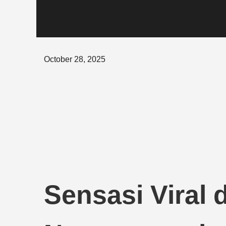
Posted
October 28, 2025
on
Sensasi Viral d