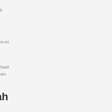
ak
m ini
hasil
baru
ah