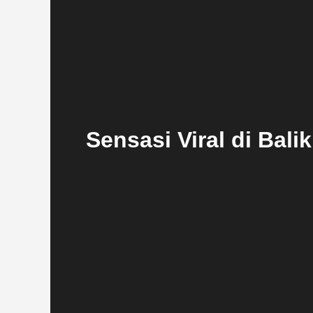
Sensasi Viral di Bal