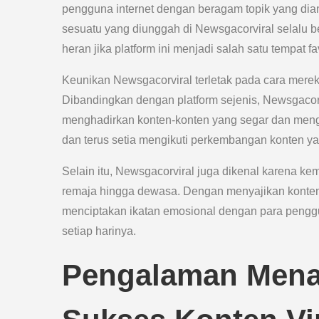
pengguna internet dengan beragam topik yang diangk
sesuatu yang diunggah di Newsgacorviral selalu b
heran jika platform ini menjadi salah satu tempat 
Keunikan Newsgacorviral terletak pada cara mere
Dibandingkan dengan platform sejenis, Newsgaco
menghadirkan konten-konten yang segar dan mengh
dan terus setia mengikuti perkembangan konten ya
Selain itu, Newsgacorviral juga dikenal karena 
remaja hingga dewasa. Dengan menyajikan konten-k
menciptakan ikatan emosional dengan para pengg
setiap harinya.
Pengalaman Menari