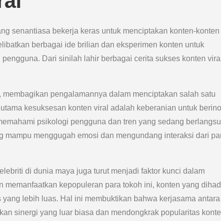
ral
f yang senantiasa bekerja keras untuk menciptakan konten-konten
melibatkan berbagai ide brilian dan eksperimen konten untuk
ngguna. Dari sinilah lahir berbagai cerita sukses konten vira
ia, membagikan pengalamannya dalam menciptakan salah satu
ci utama kesuksesan konten viral adalah keberanian untuk berin
emahami psikologi pengguna dan tren yang sedang berlangsu
ang mampu menggugah emosi dan mengundang interaksi dari pa
elebriti di dunia maya juga turut menjadi faktor kunci dalam
n memanfaatkan kepopuleran para tokoh ini, konten yang dihad
yang lebih luas. Hal ini membuktikan bahwa kerjasama antara
akan sinergi yang luar biasa dan mendongkrak popularitas kont