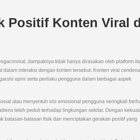
ositif Konten Viral d
wsgacorviral, dampaknya tidak hanya dirasakan oleh platform it
bat dalam interaksi dengan konten tersebut. Konten viral cender
aruhi opini serta perilaku pengguna dalam berbagai aspek
osial atau menyentuh sisi emosional pengguna seringkali berha
ens lebih peduli terhadap lingkungan sekitar. Dengan kekuat
 batasan-batasan fisik dan menciptakan gerakan positif yang