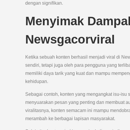
dengan signifikan.
Menyimak Dampak P
Newsgacorviral
Ketika sebuah konten berhasil menjadi viral di Ne
sendiri, tetapi juga oleh para pengguna yang terli
memiliki daya tarik yang kuat dan mampu mempeng
kehidupan.
Sebagai contoh, konten yang mengangkat isu-isu s
menyuarakan pesan yang penting dan membuat audi
viralitasnya, konten semacam ini mampu mendobrak
merambah ke berbagai lapisan masyarakat.