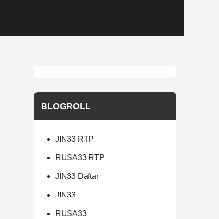
BLOGROLL
JIN33 RTP
RUSA33 RTP
JIN33 Daftar
JIN33
RUSA33