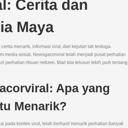
: Cerita dan
ia Maya
rita menarik, informasi viral, dan kejutan tak terduga.
rm media sosial, Newsgacorviral telah menjadi pusat perhatian
erhatian ribuan netizen. Mari kita telusuri lebih jauh tentang
acorviral: Apa yang
tu Menarik?
us pada konten viral, telah berhasil menarik perhatian banyak