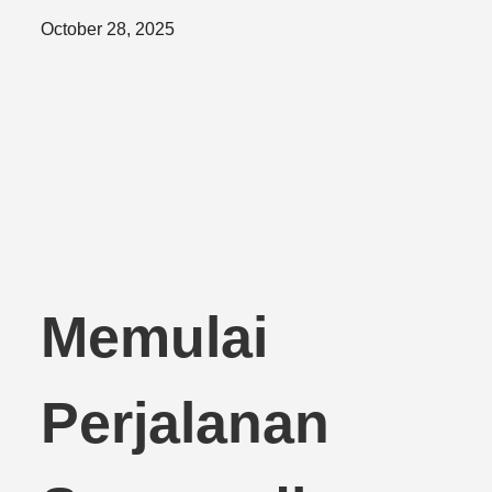
Posted
October 28, 2025
on
Memulai
Perjalanan