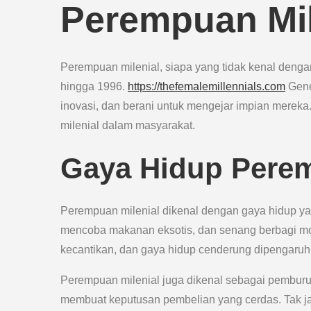
Perempuan Mil
Perempuan milenial, siapa yang tidak kenal deng
hingga 1996.
https://thefemalemillennials.com
Gene
inovasi, dan berani untuk mengejar impian mereka
milenial dalam masyarakat.
Gaya Hidup Perem
Perempuan milenial dikenal dengan gaya hidup ya
mencoba makanan eksotis, dan senang berbagi mom
kecantikan, dan gaya hidup cenderung dipengaruhi
Perempuan milenial juga dikenal sebagai pembur
membuat keputusan pembelian yang cerdas. Tak ja