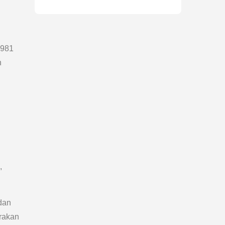
1981
h
,
dan
rakan