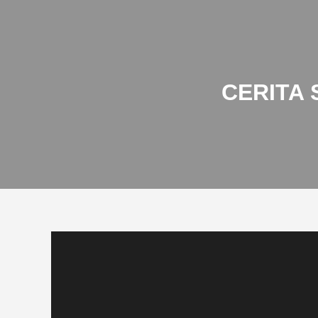
Skip
to
content
CERITA