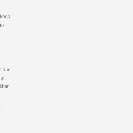
kerja
ja
n dan
al.
itar,
i,