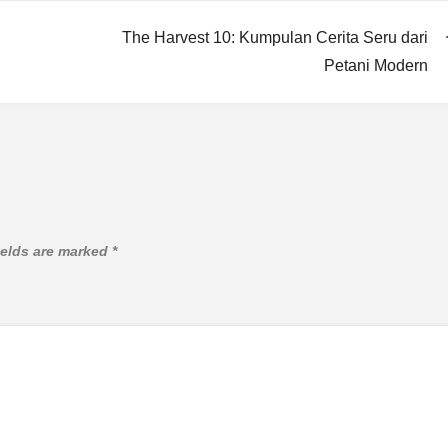
The Harvest 10: Kumpulan Cerita Seru dari
Petani Modern
ields are marked
*