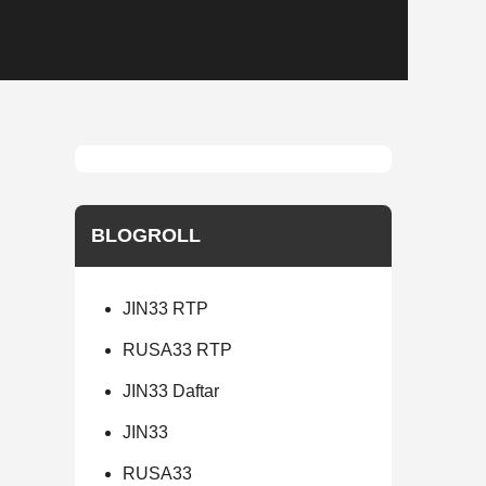
BLOGROLL
JIN33 RTP
RUSA33 RTP
JIN33 Daftar
JIN33
RUSA33