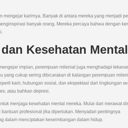
am mengejar karirnya. Banyak di antara mereka yang menjadi pe
 menginspirasi banyak orang. Mereka percaya bahwa dengan ker
i.
 dan Kesehatan Mental
 mengejar impian, perempuan milenial juga menghadapi tekana
su yang cukup sering dibicarakan di kalangan perempuan mileni
rti karir, hubungan sosial, dan ekspektasi dari lingkungan sek
es, atau bahkan depresi.
untuk menjaga kesehatan mental mereka. Mulai dari merawat dir
 bantuan profesional jika diperlukan. Menyadari pentingnya
ing dalam menciptakan keseimbangan dalam hidup.