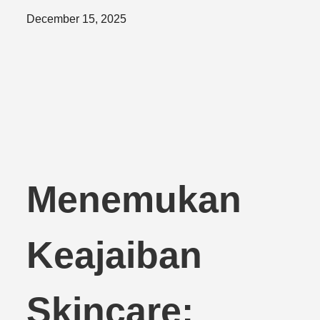
Posted
December 15, 2025
on
Menemukan
Keajaiban
Skincare: