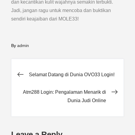
dan kecantikan kulit wajahnya semakin terbukti.
Jadi, jangan ragu untuk mencoba dan buktikan
sendiri keajaiban dari MOLE33!
By
admin
Post
Selamat Datang di Dunia OVO33 Login!
navigation
Atm288 Login: Pengalaman Menarik di
Dunia Judi Online
Leave a Reply