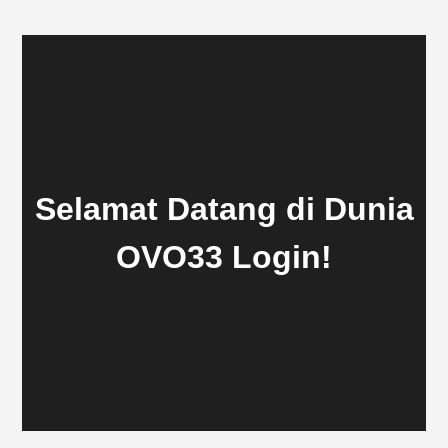
Selamat Datang di Dunia
OVO33 Login!