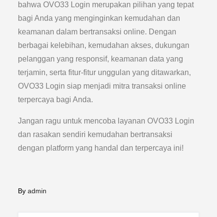
bahwa OVO33 Login merupakan pilihan yang tepat
bagi Anda yang menginginkan kemudahan dan
keamanan dalam bertransaksi online. Dengan
berbagai kelebihan, kemudahan akses, dukungan
pelanggan yang responsif, keamanan data yang
terjamin, serta fitur-fitur unggulan yang ditawarkan,
OVO33 Login siap menjadi mitra transaksi online
terpercaya bagi Anda.
Jangan ragu untuk mencoba layanan OVO33 Login
dan rasakan sendiri kemudahan bertransaksi
dengan platform yang handal dan terpercaya ini!
By
admin