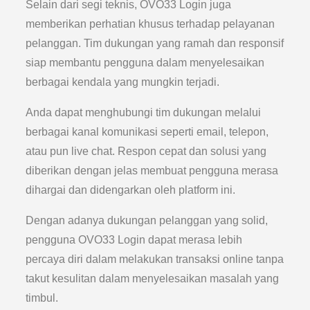
Selain dari segi teknis, OVO33 Login juga
memberikan perhatian khusus terhadap pelayanan
pelanggan. Tim dukungan yang ramah dan responsif
siap membantu pengguna dalam menyelesaikan
berbagai kendala yang mungkin terjadi.
Anda dapat menghubungi tim dukungan melalui
berbagai kanal komunikasi seperti email, telepon,
atau pun live chat. Respon cepat dan solusi yang
diberikan dengan jelas membuat pengguna merasa
dihargai dan didengarkan oleh platform ini.
Dengan adanya dukungan pelanggan yang solid,
pengguna OVO33 Login dapat merasa lebih
percaya diri dalam melakukan transaksi online tanpa
takut kesulitan dalam menyelesaikan masalah yang
timbul.