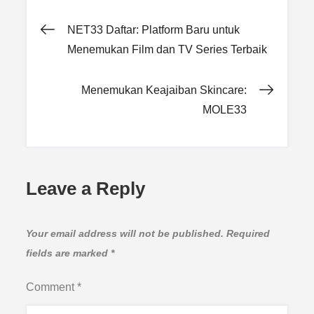
Post
NET33 Daftar: Platform Baru untuk
Menemukan Film dan TV Series Terbaik
navigation
Menemukan Keajaiban Skincare:
MOLE33
Leave a Reply
Your email address will not be published.
Required
fields are marked
*
Comment
*