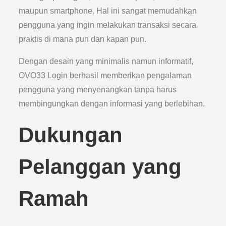
maupun smartphone. Hal ini sangat memudahkan
pengguna yang ingin melakukan transaksi secara
praktis di mana pun dan kapan pun.
Dengan desain yang minimalis namun informatif,
OVO33 Login berhasil memberikan pengalaman
pengguna yang menyenangkan tanpa harus
membingungkan dengan informasi yang berlebihan.
Dukungan
Pelanggan yang
Ramah