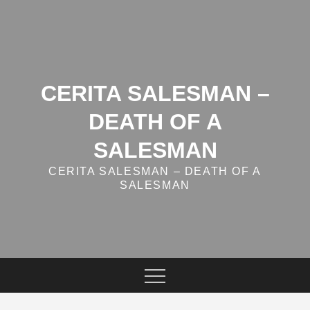
Skip
to
content
CERITA SALESMAN –
DEATH OF A
SALESMAN
CERITA SALESMAN – DEATH OF A
SALESMAN