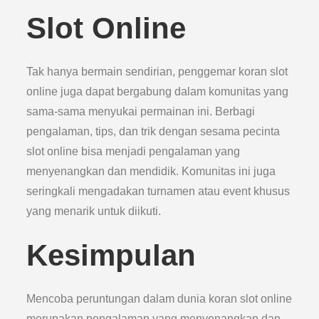
Slot Online
Tak hanya bermain sendirian, penggemar koran slot
online juga dapat bergabung dalam komunitas yang
sama-sama menyukai permainan ini. Berbagi
pengalaman, tips, dan trik dengan sesama pecinta
slot online bisa menjadi pengalaman yang
menyenangkan dan mendidik. Komunitas ini juga
seringkali mengadakan turnamen atau event khusus
yang menarik untuk diikuti.
Kesimpulan
Mencoba peruntungan dalam dunia koran slot online
merupakan pengalaman yang menyenangkan dan