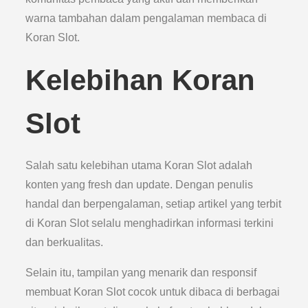
warna tambahan dalam pengalaman membaca di
Koran Slot.
Kelebihan Koran
Slot
Salah satu kelebihan utama Koran Slot adalah
konten yang fresh dan update. Dengan penulis
handal dan berpengalaman, setiap artikel yang terbit
di Koran Slot selalu menghadirkan informasi terkini
dan berkualitas.
Selain itu, tampilan yang menarik dan responsif
membuat Koran Slot cocok untuk dibaca di berbagai