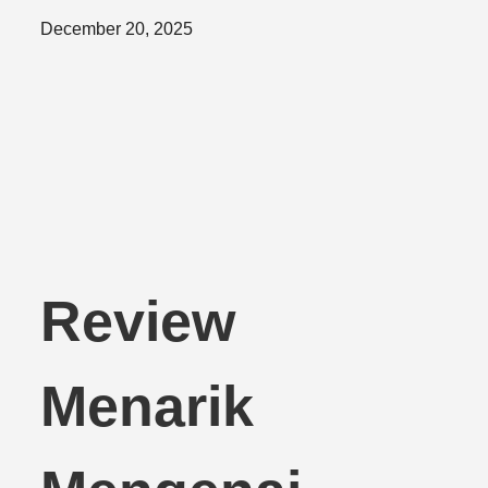
Posted
December 20, 2025
on
Review
Menarik