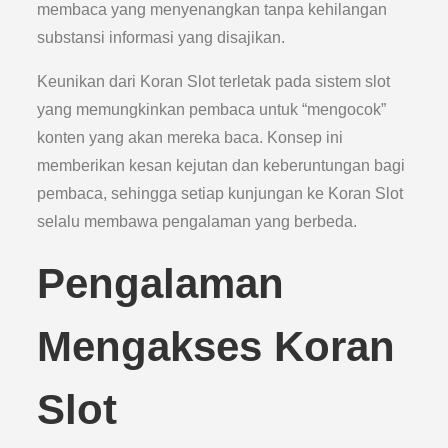
membaca yang menyenangkan tanpa kehilangan
substansi informasi yang disajikan.
Keunikan dari Koran Slot terletak pada sistem slot
yang memungkinkan pembaca untuk “mengocok”
konten yang akan mereka baca. Konsep ini
memberikan kesan kejutan dan keberuntungan bagi
pembaca, sehingga setiap kunjungan ke Koran Slot
selalu membawa pengalaman yang berbeda.
Pengalaman
Mengakses Koran
Slot