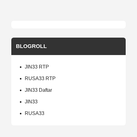
BLOGROLL
JIN33 RTP
RUSA33 RTP
JIN33 Daftar
JIN33
RUSA33