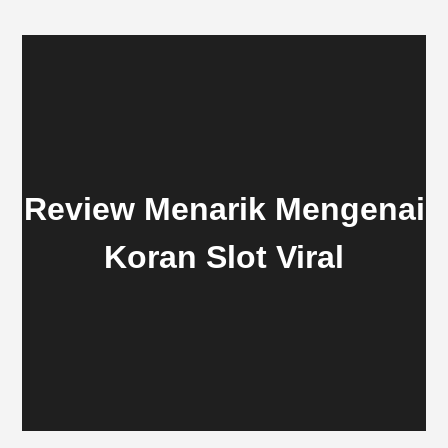
Review Menarik Mengenai
Koran Slot Viral